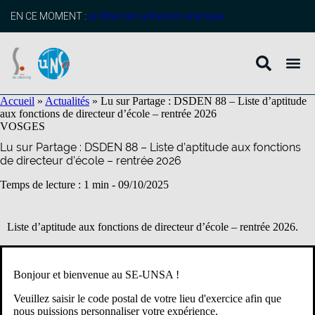
contenu
principal
EN CE MOMENT :
profitez de l’adhésion anticipée
Accueil
»
Actualités
»
Lu sur Partage : DSDEN 88 – Liste d’aptitude
aux fonctions de directeur d’école – rentrée 2026
VOSGES
Lu sur Partage : DSDEN 88 – Liste d’aptitude aux fonctions
de directeur d’école – rentrée 2026
Temps de lecture : 1 min -
09/10/2025
Liste d’aptitude aux fonctions de directeur d’école – rentrée 2026.
Date limite de dépôt de la demande : au plus tard, le 5 novembre
2025
Bonjour et bienvenue au SE-UNSA !
Veuillez saisir le code postal de votre lieu d'exercice afin que
A lire sur Partage
nous puissions personnaliser votre expérience.