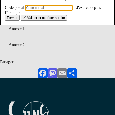
Code postal
J'exerce depuis
l'étranger
note LADE - rentrée 26
Fermer
Valider et accéder au site
Annexe 1
Annexe 2
Partager
Facebook
Mastodon
Email
Partager