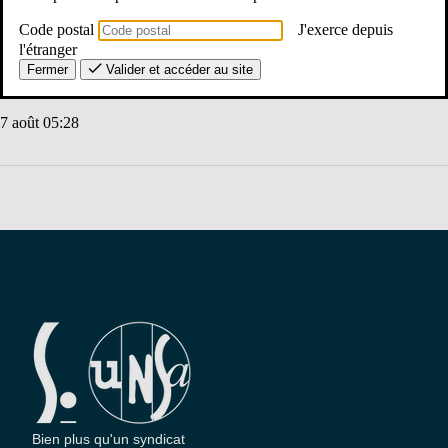
Code postal
J'exerce depuis
l'étranger
Ajouter au calendrier
Fermer
Valider et accéder au site
7 août 05:28
Bien plus qu'un syndicat