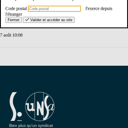
Code postal
J'exerce depuis
l'étranger
Ajouter au calendrier
Fermer
Valider et accéder au site
7 août 10:08
Bien plus qu'un syndicat