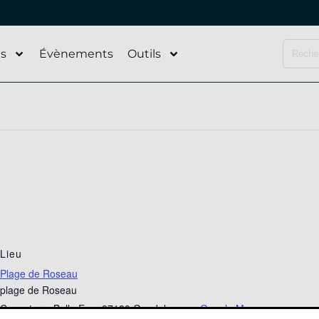
és
Évènements
Outils
Lieu
Plage de Roseau
plage de Roseau
Capesterre Belle Eau
,
97130
Guadeloupe
+ Google Map