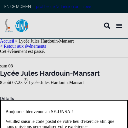
EN CE MOMENT :
profitez de l’adhésion anticipée
Accueil
»
Lycée Jules Hardouin-Mansart
< Retour aux événements
Cet évènement est passé.
sam
08
Lycée Jules Hardouin-Mansart
8 août 07:23
Lycée Jules Hardouin-Mansart
Détails
Date :
Bonjour et bienvenue au SE-UNSA !
8 août 2026
Heure :
Veuillez saisir le code postal de votre lieu d'exercice afin que
nous puissions personnaliser votre expérience.
07:23