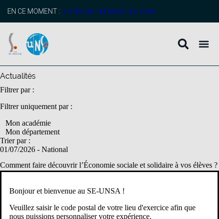
contenu
principal
EN CE MOMENT :
profitez de l’adhésion anticipée
Actualités
Filtrer par :
Filtrer uniquement par :
Mon académie
Mon département
Trier par :
01/07/2026
- National
Comment faire découvrir l’Économie sociale et solidaire à vos élèves ?
Le dispositif « Mon ESS à l’École », porté par l’ESPER*, permet aux
élèves de collège, lycée et MFR de découvrir concrètement
Bonjour et bienvenue au SE-UNSA !
l’Économie sociale et solidaire (ESS) à travers des […]
Veuillez saisir le code postal de votre lieu d'exercice afin que
Citoyenneté
Climat scolaire
Collège
Lycée GT
Lycée pro
nous puissions personnaliser votre expérience.