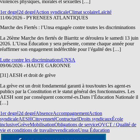
violences physiques, morales et sexuelles […]
1er degré
2d degré
Action syndicale
Climat scolaire
Laïcité
11/06/2026
- PYRENEES ATLANTIQUES
Marche des Fiertés : l’Unsa engagée contre toutes les discriminations
La 26ème Marche des fiertés de Biarritz se déroulera le samedi 13 juin
2026. L’Unsa Éducation y sera présente, comme chaque année pour
réaffirmer son engagement indéfectible pour l’égalité des […]
Lutte contre les discriminations
UNSA
09/06/2026
- HAUTE GARONNE
[31] AESH et droit de grève
La grève est un droit fondamental garanti à tous/toutes les agent-es
publics par la Constitution et le statut général des fonctionnaires. Les
AESH sont par conséquent concerné-es.Dans l’Éducation Nationale il
[…]
1er degré
2d degré
Absence
Accompagnement
Action
syndicale
AESH
Citoyenneté
Contractuel
Droits syndicaux
École
inclusive
Grève
Mobilisation
Obligations de service
QVCT / Qualité de
vie et conditions de travail
revendication
Unsa Éducation