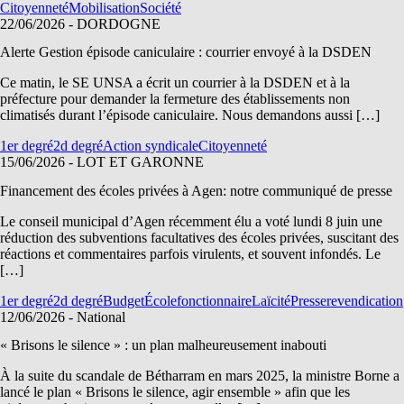
Citoyenneté
Mobilisation
Société
22/06/2026
- DORDOGNE
Alerte Gestion épisode caniculaire : courrier envoyé à la DSDEN
Ce matin, le SE UNSA a écrit un courrier à la DSDEN et à la
préfecture pour demander la fermeture des établissements non
climatisés durant l’épisode caniculaire. Nous demandons aussi […]
1er degré
2d degré
Action syndicale
Citoyenneté
15/06/2026
- LOT ET GARONNE
Financement des écoles privées à Agen: notre communiqué de presse
Le conseil municipal d’Agen récemment élu a voté lundi 8 juin une
réduction des subventions facultatives des écoles privées, suscitant des
réactions et commentaires parfois virulents, et souvent infondés. Le
[…]
1er degré
2d degré
Budget
École
fonctionnaire
Laïcité
Presse
revendication
12/06/2026
- National
« Brisons le silence » : un plan malheureusement inabouti
À la suite du scandale de Bétharram en mars 2025, la ministre Borne a
lancé le plan « Brisons le silence, agir ensemble » afin que les