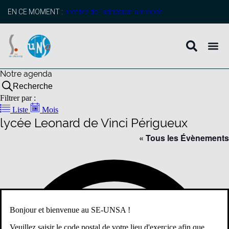
EN CE MOMENT :
profitez de l’adhésion anticipée
Notre agenda
Recherche
Filtrer par :
Liste
Mois
lycée Leonard de Vinci Périgueux
« Tous les Évènements
Adr
Bonjour et bienvenue au SE-UNSA !
Veuillez saisir le code postal de votre lieu d'exercice afin que