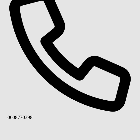
Téléphone
0608770398