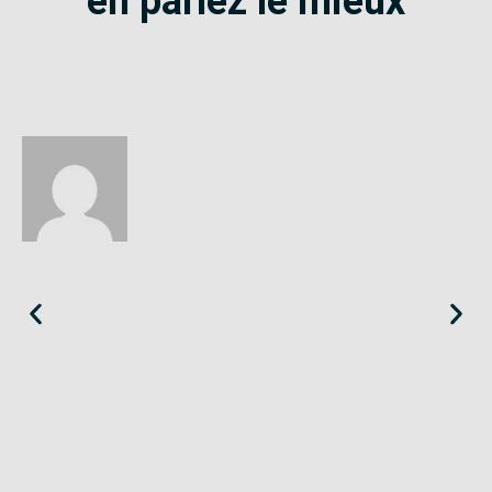
en parlez le mieux
Éloïse
Seine-Saint-Denis
«
Le SE-Unsa est un syndicat qui te répond et trouve pour toi
des solutions.
»