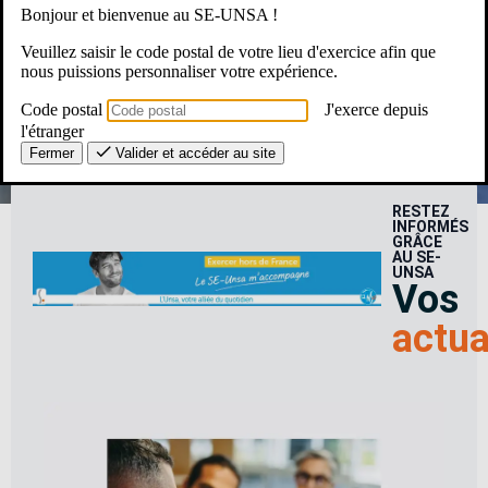
Bonjour et bienvenue au SE-UNSA !
Une Question ? Un besoin ?
Veuillez saisir le code postal de votre lieu d'exercice afin que
nous puissions personnaliser votre expérience.
Le SE-Unsa, c’est pour moi ?
Code postal
J'exerce depuis
l'étranger
Fermer
Valider et accéder au site
RESTEZ
INFORMÉS
GRÂCE
AU SE-
UNSA
Vos
actua