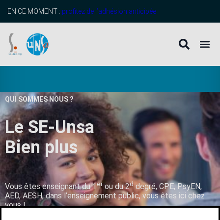
EN CE MOMENT :
profitez de l’adhésion anticipée
QUI SOMMES NOUS ?
Le SE-Unsa
B
i
e
n
p
l
u
s
q
u
’
u
n
er
d
Vous êtes enseignant du 1
ou du 2
degré, CPE, PsyEN,
AED, AESH, dans l’enseignement public, vous êtes ici chez
vous !