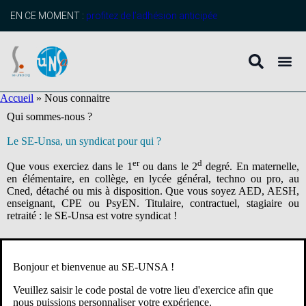
contenu
principal
EN CE MOMENT :
profitez de l’adhésion anticipée
Accueil
»
Nous connaitre
Qui sommes-nous ?
Le SE-Unsa, un syndicat pour qui ?
er
d
Que vous exerciez dans le 1
ou dans le 2
degré. En maternelle,
en élémentaire, en collège, en lycée général, techno ou pro, au
Cned, détaché ou mis à disposition. Que vous soyez AED, AESH,
enseignant, CPE ou PsyEN. Titulaire, contractuel, stagiaire ou
retraité : le SE-Unsa est votre syndicat !
Notre ADN
Bonjour et bienvenue au SE-UNSA !
Lors de son congrès de Lille en mars 2025, le SE-Unsa a confirmé
Veuillez saisir le code postal de votre lieu d'exercice afin que
ses valeurs et ses ambitions pour une société humaniste, laïque,
nous puissions personnaliser votre expérience.