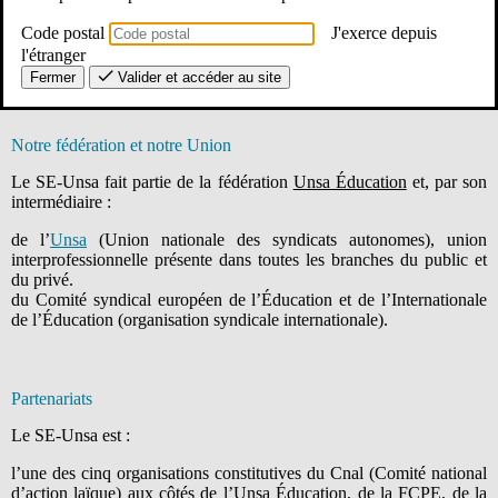
ouverte et européenne grâce à une École durable, équitable et
solidaire.
Code postal
J'exerce depuis
l'étranger
En savoir plus sur ce que revendique le SE-Unsa
Fermer
Valider et accéder au site
Notre fédération et notre Union
Le SE-Unsa fait partie de la fédération
Unsa Éducation
et, par son
intermédiaire :
de l’
Unsa
(Union nationale des syndicats autonomes), union
interprofessionnelle présente dans toutes les branches du public et
du privé.
du Comité syndical européen de l’Éducation et de l’Internationale
de l’Éducation (organisation syndicale internationale).
Partenariats
Le SE-Unsa est :
l’une des cinq organisations constitutives du Cnal (Comité national
d’action laïque) aux côtés de l’Unsa Éducation, de la FCPE, de la