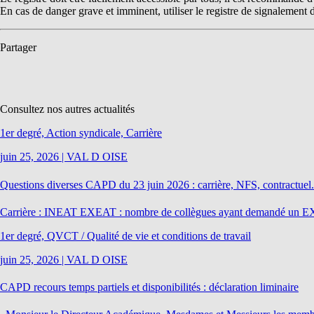
En cas de danger grave et imminent, utiliser le registre de signalement d
Partager
Consultez nos autres actualités
1er degré, Action syndicale, Carrière
juin 25, 2026
|
VAL D OISE
Questions diverses CAPD du 23 juin 2026 : carrière, NFS, contractu
Carrière : INEAT EXEAT : nombre de collègues ayant demandé un EXEA
1er degré, QVCT / Qualité de vie et conditions de travail
juin 25, 2026
|
VAL D OISE
CAPD recours temps partiels et disponibilités : déclaration liminaire