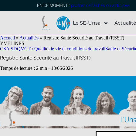
contenu
principal
EN CE MOMENT :
profitez de l’adhésion anticipée
Le SE-Unsa
Actualit
Accueil
»
Actualités
»
Registre Santé Sécurité au Travail (RSST)
YVELINES
CSA SD
QVCT / Qualité de vie et conditions de travail
Santé et Sécurit
Registre Santé Sécurité au Travail (RSST)
Temps de lecture : 2 min -
18/06/2026