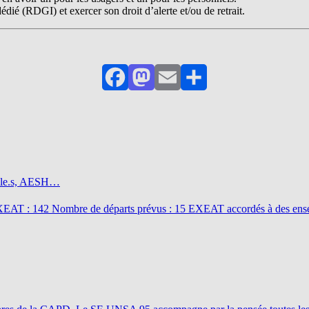
édié (RDGI) et exercer son droit d’alerte et/ou de retrait.
Facebook
Mastodon
Email
Partager
el.le.s, AESH…
T : 142 Nombre de départs prévus : 15 EXEAT accordés à des enseigna