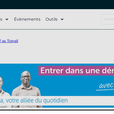
és
Évènements
Outils
é au Travail