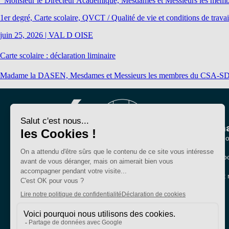
Monsieur le Directeur Académique, Mesdames et Messieurs les membre
1er degré, Carte scolaire, QVCT / Qualité de vie et conditions de travai
juin 25, 2026
|
VAL D OISE
Carte scolaire : déclaration liminaire
Madame la DASEN, Mesdames et Messieurs les membres du CSA-SD, L’UN
Nous conna
Qui sommes-no
Nos sections lo
Bien plus qu'un
Partenariats et 
syndicat
SE-Unsa est un syndicat de l’UNSA