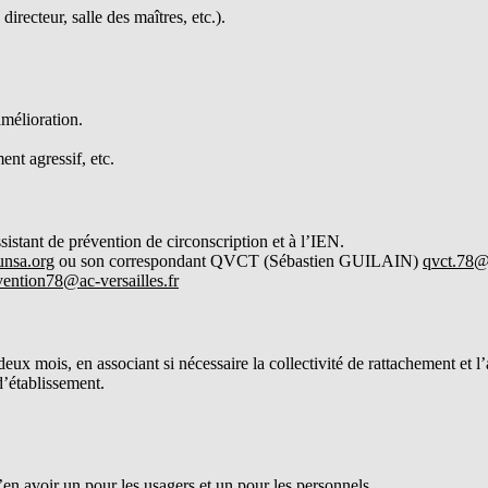
recteur, salle des maîtres, etc.).
mélioration.
t agressif, etc.
ssistant de prévention de circonscription et à l’IEN.
nsa.org
ou son correspondant QVCT (Sébastien GUILAIN)
qvct.78@
vention78@ac-versailles.fr
ux mois, en associant si nécessaire la collectivité de rattachement et l
’établissement.
’en avoir un pour les usagers et un pour les personnels.