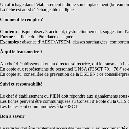
Un affichage dans l’établissement indique son emplacement (bureau du di
La fiche est aussi téléchargeable en ligne.
Comment le remplir ?
Contenu
: risque observé, accident, dysfonctionnement, suggestion d’a
Forme
: la fiche doit être datée et signée.
Exemples
: absence d’AESH/ATSEM, classes surchargées, comportemen
À qui le transmettre ?
Au chef d’établissement ou au directeur/directrice, qui le transmet à l’a
En copie aux représentants du personnel UNSA (
F3SCT 78
) :
78@se-u
En copie au conseillère de prévention de la DSDEN :
ce.conseillerpre
Suivi et responsabilité
Le chef d’établissement ou l’IEN doit répondre aux signalements sous de
Les fiches peuvent être communiquées au Conseil d’École ou la CHS d
Les fiches sont communiquées à la F3SCT.
Bon à savoir
Le registre doit être facilement accessible par tous, il est recommandé d