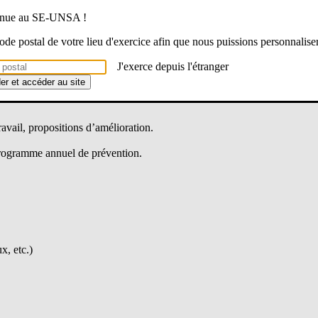
venue au SE-UNSA !
 code postal de votre lieu d'exercice afin que nous puissions personnalise
igatoire (décret n°82-453 du 28 mai 1982) permettant à tout membre de
J'exerce depuis l'étranger
tteinte à la sécurité ou à la santé des personnes, ou à la sécurité des bi
der et accéder au site
ravail, propositions d’amélioration.
 programme annuel de prévention.
x, etc.)