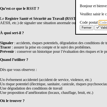
Bonjour et bien
Qu’est-ce que le RSST ?
Veuillez saisir le
Le
Registre Santé et Sécurité au Travail (RSST)
est un document obl
Code postal
AESH, etc.) de signaler une situation anormale ou susceptible de porter a
Fermer
Vali
À quoi sert-il ?
Signaler
: accidents, risques potentiels, dégradation des conditions de t
Tracer
: assurer la prise en compte et le suivi des problèmes.
Prévenir
: conserver un historique pour l’évaluation des risques et le
Quand l’utiliser ?
Dès que vous observez :
Un événement accidentel (accident de service, violence, etc.)
Un risque potentiel (électrique, sanitaire, canicule, risques psychosociau
Une dégradation des conditions de travail
Une proposition d’amélioration (locaux, chauffage, bruit, etc.)
Où le trouver ?