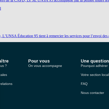
s de la CAPD, Le SE UNSA 95 accompagne par la pensée toutes les équ
l
SA Éducation 95 tient à remercier les services pour l’envoi des doc
ître
Pour vous
Une question
us ?
On vous accompagne
Pourquoi adhérer
cales
Votre section loca
relations
FAQ
Nous contacter