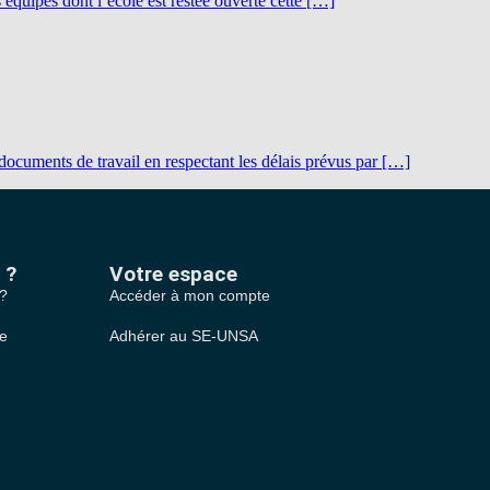
ipes dont l’école est restée ouverte cette […]
uments de travail en respectant les délais prévus par […]
 ?
Votre espace
 ?
Accéder à mon compte
le
Adhérer au SE-UNSA