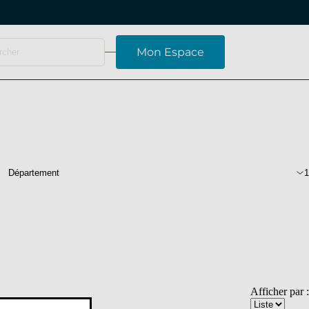
Mon Espace
Département
1
Navigation
Afficher par :
par