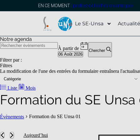
EN CE MOMENT :
profitez de l’adhésion anticipée
Le SE-Unsa
Actualit
Notre agenda
À partir de
Chercher
06 Août 2026
Sélectionnez
Filtrer par :
une
Filtres
date.
La modification de l'une des entrées du formulaire entraînera l'actualisati
Catégorie
Liste
Mois
Formation du SE Unsa 
Formation du SE Unsa 01
Évènements
Aujourd’hui