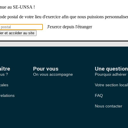
venue au SE-UNSA !
 code postal de votre lieu d'exercice afin que nous puissions personnalise
Il n’y a pas d’évènements à venir.
Notice
J'exerce depuis l'étranger
der et accéder au site
ître
Pour vous
Une question
us ?
On vous accompagne
Pourquoi adhérer
cales
Votre section loca
relations
FAQ
Nous contacter