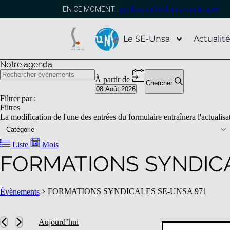
EN CE MOMENT :
profitez de l’adhésion anticipée
Le SE-Unsa
Actualit
Notre agenda
À partir de
Chercher
08 Août 2026
Sélectionnez
Filtrer par :
une
Filtres
date.
La modification de l'une des entrées du formulaire entraînera l'actualisati
Catégorie
Liste
Mois
FORMATIONS SYNDICA
FORMATIONS SYNDICALES SE-UNSA 971
Évènements
Aujourd’hui