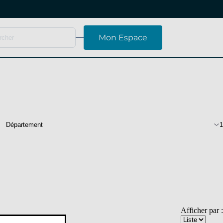
Mon Espace
Département
1
Navigation
Afficher par :
par