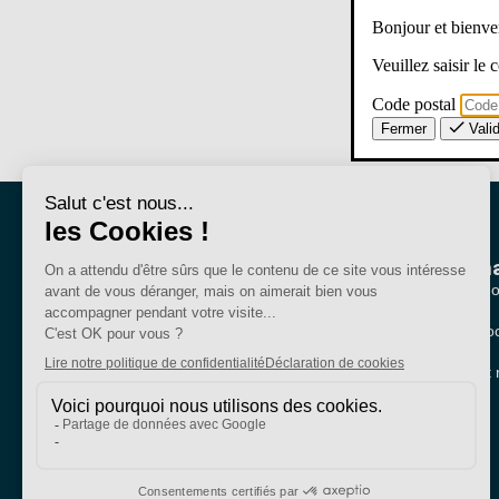
Bonjour et bien
Veuillez saisir le
Code postal
Fermer
Vali
Nous conna
Qui sommes-no
Nos sections lo
Bien plus qu'un
Partenariats et 
syndicat
SE-Unsa est un syndicat de l’UNSA