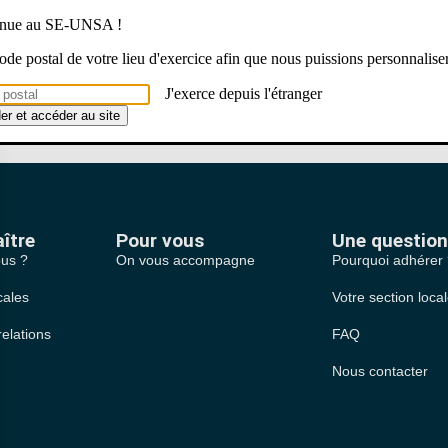
venue au SE-UNSA !
 code postal de votre lieu d'exercice afin que nous puissions personnalise
Il n’y a pas d’évènements à venir.
Notice
J'exerce depuis l'étranger
der et accéder au site
ître
Pour vous
Une question
us ?
On vous accompagne
Pourquoi adhérer
cales
Votre section loca
relations
FAQ
Nous contacter