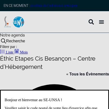
EN CE MOMENT :
profitez de l’adhésion anticipée
Notre agenda
Recherche
Filtrer par :
Liste
Mois
Éthic Etapes Cis Besançon – Centre
d’Hébergement
« Tous les Évènements
Adr
Bonjour et bienvenue au SE-UNSA !
Veuillez saisir le code postal de votre lieu d'exercice afin que