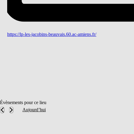
Site
https://lp-les-jacobins-beauvais.60.ac-amiens.fr/
web
Évènements pour ce lieu
Aujourd’hui