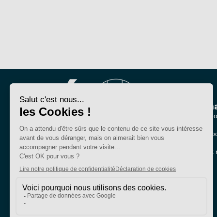
Nous conna
Qui sommes-no
Nos sections lo
Bien plus qu'un
Partenariats et 
syndicat
SE-Unsa est un syndicat de l’UNSA