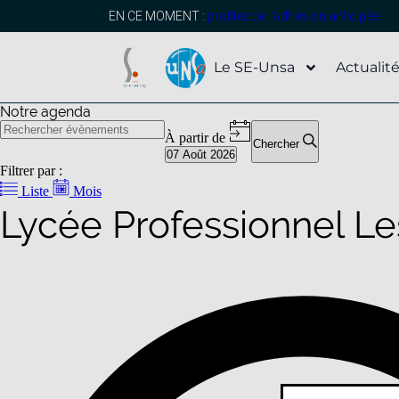
EN CE MOMENT :
profitez de l’adhésion anticipée
Le SE-Unsa
Actualit
Notre agenda
À partir de
Chercher
07 Août 2026
Sélectionnez
Filtrer par :
une
Liste
Mois
date.
Lycée Professionnel Le