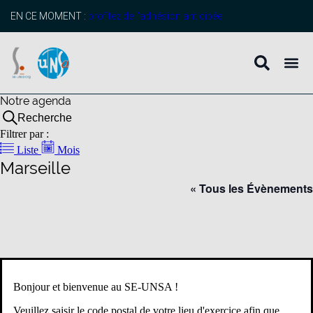
EN CE MOMENT :
profitez de l’adhésion anticipée
Notre agenda
Recherche
Filtrer par :
Liste
Mois
Marseille
« Tous les Évènements
Bonjour et bienvenue au SE-UNSA !
Veuillez saisir le code postal de votre lieu d'exercice afin que