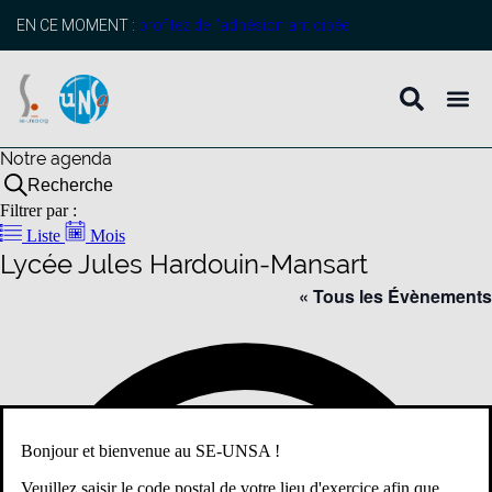
EN CE MOMENT :
profitez de l’adhésion anticipée
Notre agenda
Recherche
Filtrer par :
Liste
Mois
Lycée Jules Hardouin-Mansart
« Tous les Évènements
Adr
Bonjour et bienvenue au SE-UNSA !
Veuillez saisir le code postal de votre lieu d'exercice afin que