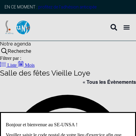
EN CE MOMENT :
profitez de l’adhésion anticipée
Notre agenda
Recherche
Filtrer par :
Liste
Mois
Salle des fêtes Vieille Loye
« Tous les Évènements
Adr
Bonjour et bienvenue au SE-UNSA !
Veuillez saisir le code postal de votre lieu d'exercice afin que