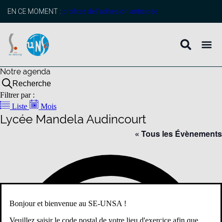
EN CE MOMENT :
profitez de l’adhésion anticipée
Notre agenda
Recherche
Filtrer par :
Liste
Mois
Lycée Mandela Audincourt
« Tous les Évènements
Adr
Bonjour et bienvenue au SE-UNSA !
Veuillez saisir le code postal de votre lieu d'exercice afin que