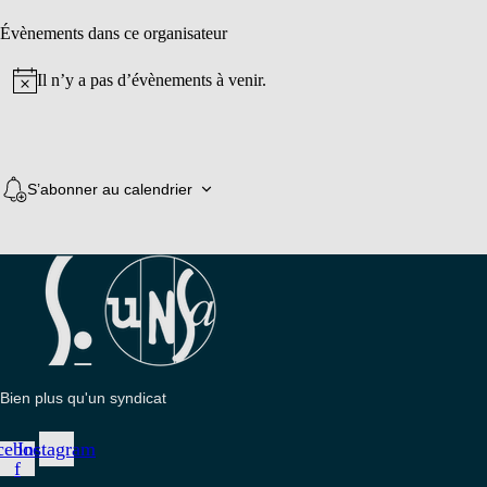
Évènements dans ce organisateur
Il n’y a pas d’évènements à venir.
Notice
S’abonner au calendrier
Bien plus qu'un syndicat
cebook-
Instagram
f