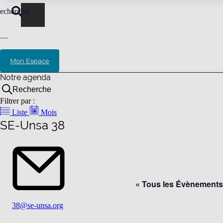
echercher
Mon Espace
Notre agenda
Recherche
Filtrer par :
Liste
Mois
SE-Unsa 38
« Tous les Évènements
Email
38@se-unsa.org