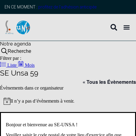
EN CE MOMENT :
profitez de l’adhésion anticipée
Notre agenda
Recherche
Filtrer par :
Liste
Mois
SE Unsa 59
« Tous les Évènements
Évènements dans ce organisateur
Il n’y a pas d’évènements à venir.
Notice
Bonjour et bienvenue au SE-UNSA !
S’abonner au calendrier
Veuillez saisir le code postal de votre lieu d'exercice afin que