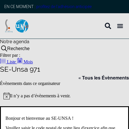
EN CE MOMENT :
profitez de l’adhésion anticipée
Notre agenda
Recherche
Filtrer par :
Liste
Mois
SE-Unsa 971
« Tous les Évènements
Évènements dans ce organisateur
Il n’y a pas d’évènements à venir.
Notice
Bonjour et bienvenue au SE-UNSA !
S’abonner au calendrier
Veuillez saisir le code postal de votre lieu d'exercice afin que