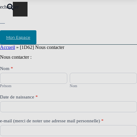
echercher
Mon Espace
Accueil
»
[1D62] Nous contacter
Nous contacter :
[1D62]
Nom
*
Nous
Prénom
Nom
contacter
Prénom
Nom
Date de naissance
*
e-mail (merci de noter une adresse mail personnelle)
*