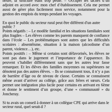
heure, la structure étant trop petite. – Occuper les tâches d’un
adjoint en accord avec mon chef d’établissement. Cela me permet
aussi de gérer plus facilement mon service, notamment pour la
gestion des emplois du temps pendant les voyages.
En quoi le public du secteur rural peut être différent d'un autre
public ?
Points négatifs : – Le modèle familial et les situations familiales sont
plus fragiles – Les élèves comme les parents manquent de confiance
dans l’école – Les problématiques sont autres que les difficultés
scolaires : absentéisme, situation à la maison (alcoolisme d’un
parent, violence…), etc.
Points positifs : – Même si certains sont défavorisés, les élèves ne
sont pas dans le jugement et l’importance de l’apparence. Ils
peuvent s’habiller différemment sans que les autres leur fasse
remarquer. Et les élèves des familles moyennes ou supérieures ne
dénotent pas des autres élèves. – Ils se connaissent tous, il n’y a pas
de barrière d’âge ou de niveau de classe. Certains se connaissent
même avant d’arriver au collège, grâce aux frères et sœurs. Cela
permet une intégration plus facile pour certains en arrivant en 6ème
et donne le sentiment d’un groupe, d’une « communauté » du
Joncheray.
Si tu avais un conseil à donner à un collègue CPE qui arrive dans le
secteur rural, quel serait-il ?