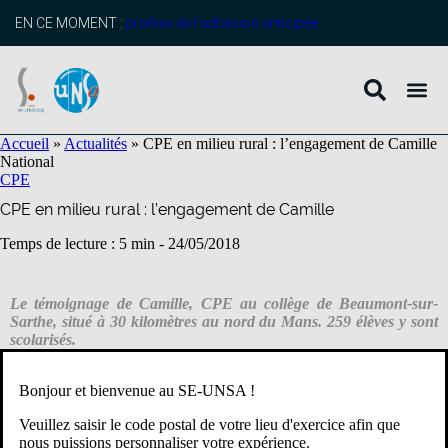
contenu
principal
EN CE MOMENT :
profitez de l’adhésion anticipée
Accueil
»
Actualités
»
CPE en milieu rural : l’engagement de Camille
National
CPE
CPE en milieu rural : l’engagement de Camille
Temps de lecture : 5 min -
24/05/2018
Le témoignage de Camille, CPE au collège de Beaumont-sur-
Sarthe, situé à 30 kilomètres au nord du Mans. 259 élèves y sont
scolarisés.
Camille, tu travailles dans le secteur rural, peux-tu nous présenter
Bonjour et bienvenue au SE-UNSA !
brièvement ta zone géographique ?
Beaumont-sur-Sarthe est une commune située sur l’axe Alençon-Le
Veuillez saisir le code postal de votre lieu d'exercice afin que
Mans, dans le nord de la Sarthe. La population est plutôt
nous puissions personnaliser votre expérience.