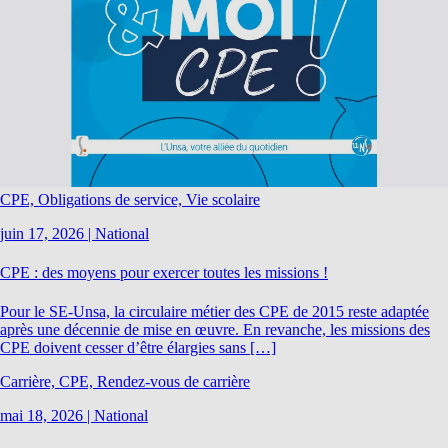
CPE, Obligations de service, Vie scolaire
juin 17, 2026
|
National
CPE : des moyens pour exercer toutes les missions !
Pour le SE-Unsa, la circulaire métier des CPE de 2015 reste adaptée
après une décennie de mise en œuvre. En revanche, les missions des
CPE doivent cesser d’être élargies sans […]
Carrière, CPE, Rendez-vous de carrière
mai 18, 2026
|
National