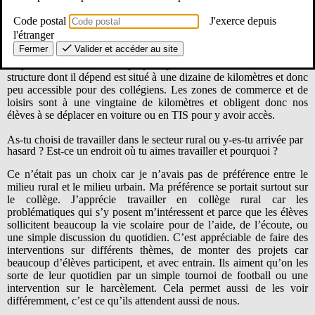
défavorisée, avec notamment des familles qui choisissent de
s’éloigner du Mans pour des raisons généralement financières.
Code postal
J'exerce depuis
Beaucoup de familles sont recomposées ou monoparentales.
l'étranger
Cependant, il y a également des familles de classe moyenne ou
Fermer
Valider et accéder au site
supérieure. Sur le territoire, peu de choses sont mises en place pour
les jeunes. Le centre social propose peu d’activités à nos élèves et la
structure dont il dépend est situé à une dizaine de kilomètres et donc
peu accessible pour des collégiens. Les zones de commerce et de
loisirs sont à une vingtaine de kilomètres et obligent donc nos
élèves à se déplacer en voiture ou en TIS pour y avoir accès.
As-tu choisi de travailler dans le secteur rural ou y-es-tu arrivée par
hasard ? Est-ce un endroit où tu aimes travailler et pourquoi ?
Ce n’était pas un choix car je n’avais pas de préférence entre le
milieu rural et le milieu urbain. Ma préférence se portait surtout sur
le collège. J’apprécie travailler en collège rural car les
problématiques qui s’y posent m’intéressent et parce que les élèves
sollicitent beaucoup la vie scolaire pour de l’aide, de l’écoute, ou
une simple discussion du quotidien. C’est appréciable de faire des
interventions sur différents thèmes, de monter des projets car
beaucoup d’élèves participent, et avec entrain. Ils aiment qu’on les
sorte de leur quotidien par un simple tournoi de football ou une
intervention sur le harcèlement. Cela permet aussi de les voir
différemment, c’est ce qu’ils attendent aussi de nous.