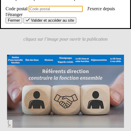
Explicitation des missions, témoignages de terrain, avancées
Code postal
J'exerce depuis
obtenues par le SE-Unsa,
l'étranger
retouvez toutes les informations dans notre publication dédiée :
Fermer
Valider et accéder au site
cliquez sur l’image pour ouvrir la publication