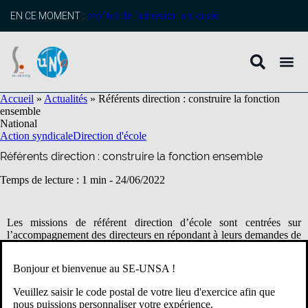
contenu
principal
EN CE MOMENT :
profitez de l’adhésion anticipée
Accueil
»
Actualités
»
Référents direction : construire la fonction
ensemble
National
Action syndicale
Direction d'école
Référents direction : construire la fonction ensemble
Temps de lecture : 1 min -
24/06/2022
Les missions de référent direction d’école sont centrées sur
l’accompagnement des directeurs en répondant à leurs demandes de
conseil et d’appui méthodologique.
Directeur parmi ses pairs, le référent est chargé de faciliter les
Bonjour et bienvenue au SE-UNSA !
échanges entre les directeurs et de favoriser la mutualisation de leurs
pratiques professionnelles.
Veuillez saisir le code postal de votre lieu d'exercice afin que
nous puissions personnaliser votre expérience.