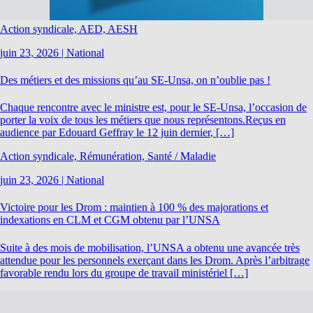
Action syndicale, AED, AESH
juin 23, 2026
|
National
Des métiers et des missions qu’au SE-Unsa, on n’oublie pas !
Chaque rencontre avec le ministre est, pour le SE-Unsa, l’occasion de
porter la voix de tous les métiers que nous représentons.Reçus en
audience par Edouard Geffray le 12 juin dernier, […]
Action syndicale, Rémunération, Santé / Maladie
juin 23, 2026
|
National
Victoire pour les Drom : maintien à 100 % des majorations et
indexations en CLM et CGM obtenu par l’UNSA
Suite à des mois de mobilisation, l’UNSA a obtenu une avancée très
attendue pour les personnels exerçant dans les Drom. Après l’arbitrage
favorable rendu lors du groupe de travail ministériel […]