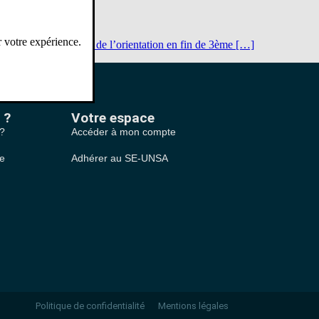
r votre expérience.
2026 : Point suivi de l’orientation en fin de 3ème […]
 ?
Votre espace
 ?
Accéder à mon compte
le
Adhérer au SE-UNSA
Politique de confidentialité
Mentions légales