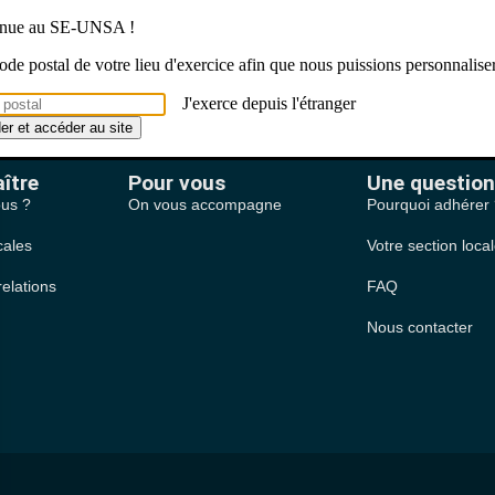
venue au SE-UNSA !
 code postal de votre lieu d'exercice afin que nous puissions personnalise
iminaire du CDEN du 14 novembre Bilan 2025 et quelques projections 
J'exerce depuis l'étranger
der et accéder au site
ître
Pour vous
Une question
us ?
On vous accompagne
Pourquoi adhérer
cales
Votre section loca
relations
FAQ
Nous contacter