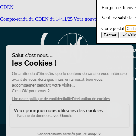
CDEN
Bonjour et bien
Veuillez saisir le
Compte-rendu du CDEN du 14/11/25 Vous trouverez notre déclaration l
Code postal
Fermer
Vali
Nous conna
Qui sommes-no
Nos sections lo
Bien plus qu'un
Partenariats et 
syndicat
SE-Unsa est un syndicat de l’UNSA
Site réalisé avec ❤️ par AKWO