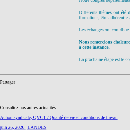
Notre congrès départemental
Différents thèmes ont été dé
formations, être adhérent·e
Les échanges ont contribué à
Nous remercions chaleureus
à cette instance.
La prochaine étape est le 
Partager
Consultez nos autres actualités
Action syndicale, QVCT / Qualité de vie et conditions de travail
juin 26, 2026
|
LANDES