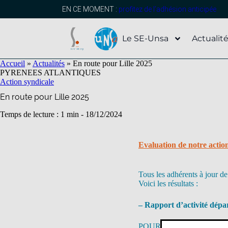
contenu
principal
EN CE MOMENT :
profitez de l’adhésion anticipée
Le SE-Unsa
Actualit
Accueil
»
Actualités
»
En route pour Lille 2025
PYRENEES ATLANTIQUES
Action syndicale
En route pour Lille 2025
Temps de lecture : 1 min -
18/12/2024
Evaluation de notre actio
Tous les adhérents à jour de
Voici les résultats :
– Rapport d’activité dépa
POUR : 99,2 % – ABSTEN