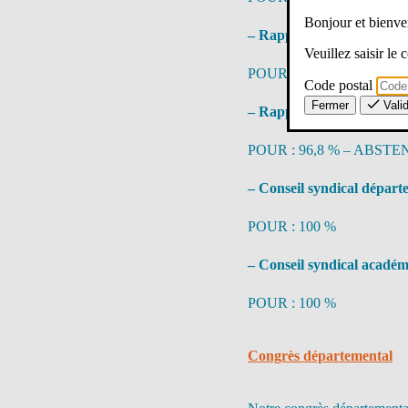
Bonjour et bien
– Rapport d’activité aca
Veuillez saisir le
POUR : 99,2 % – ABSTEN
Code postal
Fermer
Vali
– Rapport d’activité natio
POUR : 96,8 % – ABSTEN
– Conseil syndical départ
POUR : 100 %
– Conseil syndical acadé
POUR : 100 %
Congrès départemental