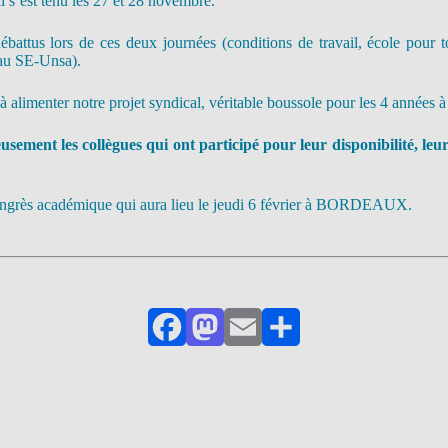
 s’est tenu les 27 et 28 novembre.
battus lors de ces deux journées (conditions de travail, école pour tou
 au SE-Unsa).
 alimenter notre projet syndical, véritable boussole pour les 4 années à 
ement les collègues qui ont participé pour leur disponibilité, leur 
congrès académique qui aura lieu le jeudi 6 février à BORDEAUX.
Facebook
Mastodon
Email
Partager