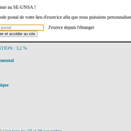
venue au SE-UNSA !
démique
 code postal de votre lieu d'exercice afin que nous puissions personnalise
TION : 0,8 %
J'exerce depuis l'étranger
der et accéder au site
nal
TION : 3,2 %
emental
mique