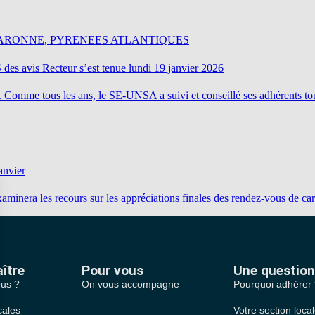
GARONNE, PYRENEES ATLANTIQUES
is Recteur s’est tenue lundi 19 janvier 2026
 Comme tous les ans, le SE-UNSA a suivi et conseillé ses adhérents to
anvier
aminera les recours sur les appréciations finales des rendez-vous de c
ître
Pour vous
Une question
us ?
On vous accompagne
Pourquoi adhérer
cales
Votre section loca