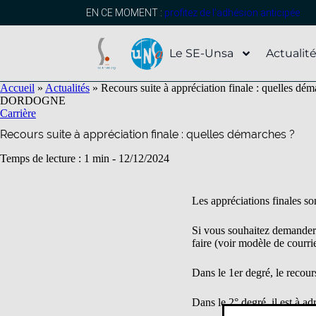
contenu
principal
EN CE MOMENT :
profitez de l’adhésion anticipée
Le SE-Unsa
Actualit
Accueil
»
Actualités
»
Recours suite à appréciation finale : quelles dém
DORDOGNE
Carrière
Recours suite à appréciation finale : quelles démarches ?
Temps de lecture : 1 min -
12/12/2024
Les appréciations finales so
Si vous souhaitez demander u
faire (voir modèle de courri
Dans le 1er degré, le reco
Dans le 2° degré, il est à ad