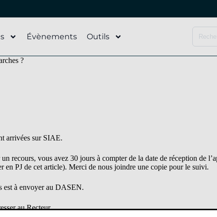
és
Évènements
Outils
arches ?
nt arrivées sur SIAE.
n recours, vous avez 30 jours à compter de la date de réception de l’ap
er en PJ de cet article). Merci de nous joindre une copie pour le suivi.
urs est à envoyer au DASEN.
resser au Recteur.