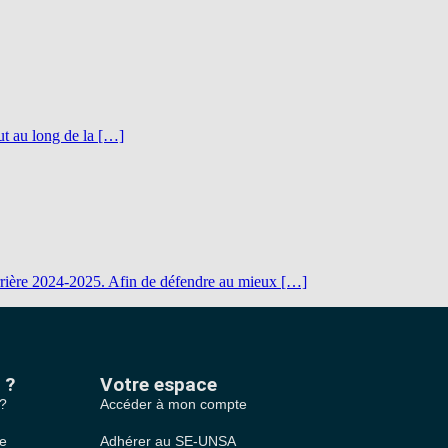
ut au long de la […]
arrière 2024-2025. Afin de défendre au mieux […]
 ?
Votre espace
 ?
Accéder à mon compte
le
Adhérer au SE-UNSA