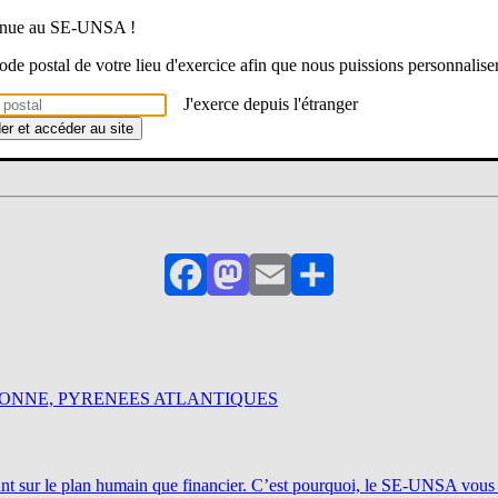
c’est au Ministre qu’il faut s’adresser.
venue au SE-UNSA !
 code postal de votre lieu d'exercice afin que nous puissions personnalise
de la part de l’autorité compétente, vous disposerez d’un délai de 30 jou
ompétente (CAPD ou CAPA selon si vous êtes du 1er ou du 2° degré) pou
J'exerce depuis l'étranger
der et accéder au site
er pour toute question.
Facebook
Mastodon
Email
Partager
RONNE, PYRENEES ATLANTIQUES
, tant sur le plan humain que financier. C’est pourquoi, le SE-UNSA vou