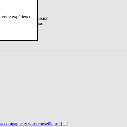
r votre expérience.
rs pour saisir la commission
r demander une révision.
s accompagne et vous conseille sur […]