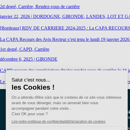
2d degré, Carrière, Rendez-vous de carrière
janvier 22, 2026
|
DORDOGNE, GIRONDE, LANDES, LOT ET 
[Bordeaux] RDV DE CARRIERE 2024-2025 : La CAPA RECOURS des av
La CAPA Recours des Avis Recteur s’est tenu le lundi 19 janvier 2026.
1er degré, CAPD, Carrière
décembre 6, 2025
|
GIRONDE
CAPD recours des appréciations finales rendez-vous de carrière le 16 j
Le 17 janvier prochain, le SE-Unsa siègera à la CAPD 1er degré qui ex
Nous conna
Qui sommes-no
Nos sections lo