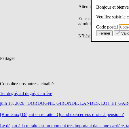
Attention, pour les agrégés, 
Bonjour et bien
Veuillez saisir le
En cas de rejet ou de refus 
administrative paritaire c
Code postal
Fermer
Vali
N’hésitez pas à nous contact
Partager
Consultez nos autres actualités
1er degré, 2d degré, Carrière
juin 18, 2026
|
DORDOGNE, GIRONDE, LANDES, LOT ET GA
[Bordeaux] Départ en retraite : Quand exercer vos droits à pension ?
Le départ à la retraite est un moment très important dans une carrière