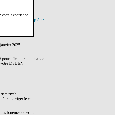
cative ou que
r votre expérience.
.
 il vous suffit de compléter
 janvier 2025.
5 pour effectuer la demande
 à votre DSDEN
 date fixée
faire corriger le cas
on des barèmes de votre