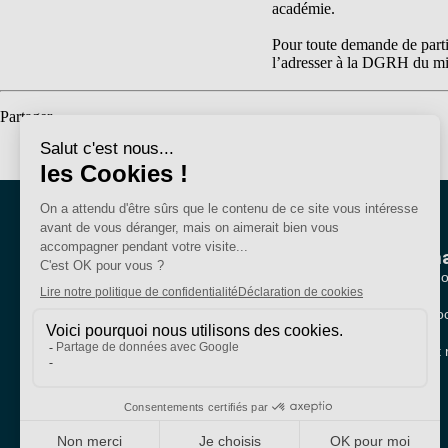
académie.
Pour toute demande de parti
l’adresser à la DGRH du mi
Partager
Nous conna
Qui sommes-no
Nos sections lo
Bien plus qu'un
Partenariats et 
syndicat