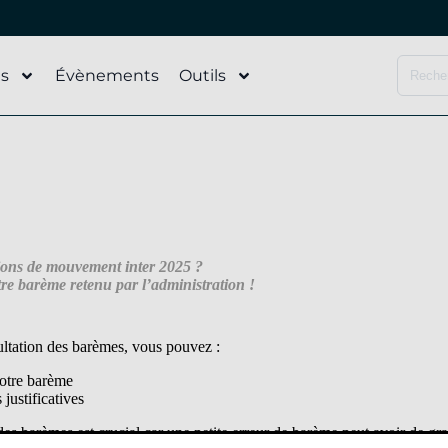
és
Évènements
Outils
ions de mouvement inter 2025 ?
otre barème retenu par l’administration !
ultation des barèmes, vous pouvez :
votre barème
justificatives
des barèmes est crucial car une petite erreur de barème peut avoir de gr