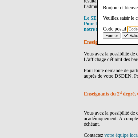
résultats de votre participa
l’administration ait fait un
Bonjour et bien
Veuillez saisir le
Le SE-Unsa vous propose 
Pour bénéficier de cette ai
Code postal
notre formulaire
Mon mouv
Fermer
Vali
er
Enseignants du 1
degré
Vous avez la possibilité de 
L’affichage définitif des ba
Pour toute demande de parti
auprès de votre DSDEN. Pou
d
Enseignants du 2
degré,
Vous avez la possibilité de 
académiquement. À compter de
échéant.
Contactez
votre équipe loc