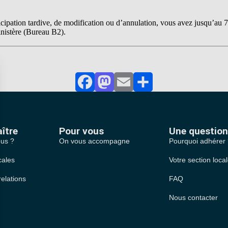
cipation tardive, de modification ou d’annulation, vous avez jusqu’au 7
nistère (Bureau B2).
Facebook
Mastodon
Email
Partager
ître
Pour vous
Une question
us ?
On vous accompagne
Pourquoi adhérer
cales
Votre section loca
relations
FAQ
Nous contacter