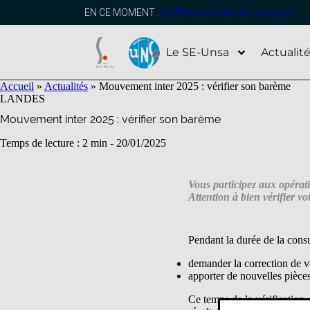
contenu
principal
EN CE MOMENT :
profitez de l’adhésion anticipée
Le SE-Unsa
Actualit
Accueil
»
Actualités
»
Mouvement inter 2025 : vérifier son barème
LANDES
Mouvement inter 2025 : vérifier son barème
Temps de lecture : 2 min -
20/01/2025
Vous participez aux opérat
Attention à bien vérifier v
Pendant la durée de la cons
demander la correction de 
apporter de nouvelles pièces 
Ce temps de la vérification 