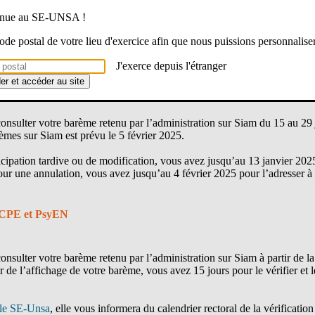
tion au mouvement. Or, que vous ayez oublié de fournir une pièce justifi
 mauvais calcul, vous n’êtes pas à l’abri d’un barème erroné.
venue au SE-UNSA !
 code postal de votre lieu d'exercice afin que nous puissions personnalise
de vous accompagner dans cette démarche afin de ne rien omettre
de et ainsi mettre toutes les chances de votre côté, c’est très simple,
J'exerce depuis l'étranger
ement, je m’en occupe avec le SE-Unsa
!
der et accéder au site
consulter votre barème retenu par l’administration sur Siam du 15 au 29
rèmes sur Siam est prévu le 5 février 2025.
cipation tardive ou de modification, vous avez jusqu’au 13 janvier 202
r une annulation, vous avez jusqu’au 4 février 2025 pour l’adresser
 CPE et PsyEN
consulter votre barème retenu par l’administration sur Siam à partir de la
 l’affichage de votre barème, vous avez 15 jours pour le vérifier et le 
ale SE-Unsa
, elle vous informera du calendrier rectoral de la vérificati