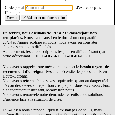
situation du département.
Code postal
J'exerce depuis
l'étranger
En janvier,
entre 59 et
323 classes/jour n’ont pas été remplacées,
soit une moyenne de 202 classes /jour non remplacées et un total de
Fermer
Valider et accéder au site
3635 jours d’absences non remplacées
.
En février, nous oscillons de 197 à 233 classes/jour non
remplacées.
Nous avons aussi eu le droit à un comparatif entre
23/24 et l’année scolaire en cours, nous avons pu constater
l’accroissement des difficultés.
Actuellement, les circonscriptions les plus en difficulté sont (par
ordre décroissant) : HG05-HG14-HG06-HG01-HG11….
Nous avons rappelé notre mécontentement et
le besoin urgent de
recrutement d’enseignant·es
et la nécessité de postes de TR en
Haute-Garonne.
Nous avons reformulé nos vives inquiétudes quant au danger réel
d’avoir des élèves en répartition chaque jour dans les classes : taux
d’encadrement insuffisant, locaux trop petits…
Nous avons renouvelé notre demande de seuils et de solutions
d’urgence face à la situation de crise.
L’A-Dasen nous a répondu qu’il n’existait pas de seuils, mais
qu’une discussion de bon sens doit se faire entre la direction d’école