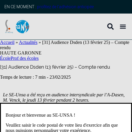
contenu
principal
EN CE MOMENT :
profitez de l’adhésion anticipée
Accueil
»
Actualités
»
[31] Audience Dsden (13 février 25) – Compte
rendu
HAUTE GARONNE
École
Prof des écoles
[31] Audience Dsden (13 février 25) – Compte rendu
Temps de lecture : 7 min -
23/02/2025
Le SE-Unsa a été reçu en audience intersyndicale par l’A-Dasen,
M. Venck, le jeudi 13 février pendant 2 heures.
1. Remplacement – manque de remplaçant·es
Bonjour et bienvenue au SE-UNSA !
Veuillez saisir le code postal de votre lieu d'exercice afin que
L’A-Dasen, nous a fait un état des lieux, déconcertant, de la
nous puissions personnaliser votre expérience.