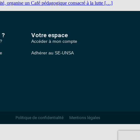
té, organise un Café pédagogique consacré à la lutte […]
 ?
Votre espace
 ?
Accéder à mon compte
le
Adhérer au SE-UNSA
Politique de confidentialité
Mentions légales