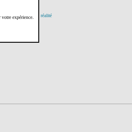
n principe, mais une réalité
r votre expérience.