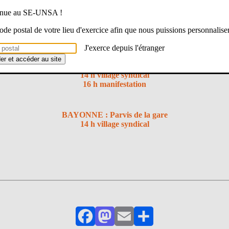
venue au SE-UNSA !
ur un monde plus égalitaire, où les droits des femmes ne sont pas qu’u
 code postal de votre lieu d'exercice afin que nous puissions personnalise
J'exerce depuis l'étranger
der et accéder au site
PAU : Place Clémenceau
14 h village syndical
16 h manifestation
BAYONNE : Parvis de la gare
14 h village syndical
Facebook
Mastodon
Email
Partager