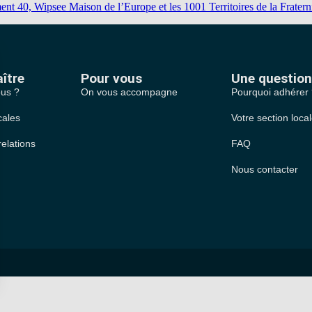
 40, Wipsee Maison de l’Europe et les 1001 Territoires de la Fraterni
ître
Pour vous
Une question
us ?
On vous accompagne
Pourquoi adhérer
cales
Votre section loca
relations
FAQ
Nous contacter