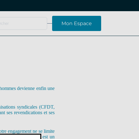
Mon Espace
s hommes devienne enfin une
nisations syndicales (CFDT,
 ses revendications et ses
otre engagement ne se limite
galité femmes-hommes est un