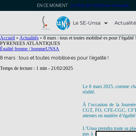
contenu
principal
EN CE MOMENT :
profitez de l’adhésion anticipée
Le SE-Unsa
Actualit
Accueil
»
Actualités
»
8 mars : tous et toutes mobilisé·es pour l’égalité 
PYRENEES ATLANTIQUES
Égalité femme / homme
UNSA
8 mars : tous et toutes mobilisé·es pour l’égalité !
Temps de lecture : 1 min -
21/02/2025
Le 8 mars 2025, comme chaq
réalité.
À l’occasion de la Journée
CGT, FO, CFE-CGC, CFTC, S
attentes en matière d’égalité
L’Unsa prendra toute sa pla
pas à cette journée symbol