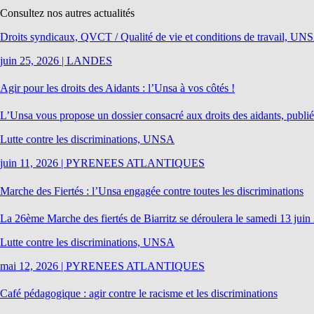
Consultez nos autres actualités
Droits syndicaux, QVCT / Qualité de vie et conditions de travail, UN
juin 25, 2026
|
LANDES
Agir pour les droits des Aidants : l’Unsa à vos côtés !
L’Unsa vous propose un dossier consacré aux droits des aidants, publié et
Lutte contre les discriminations, UNSA
juin 11, 2026
|
PYRENEES ATLANTIQUES
Marche des Fiertés : l’Unsa engagée contre toutes les discriminations
La 26ème Marche des fiertés de Biarritz se déroulera le samedi 13 jui
Lutte contre les discriminations, UNSA
mai 12, 2026
|
PYRENEES ATLANTIQUES
Café pédagogique : agir contre le racisme et les discriminations