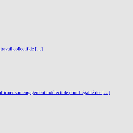
travail collectif de […]
ffirmer son engagement indéfectible pour l’égalité des […]