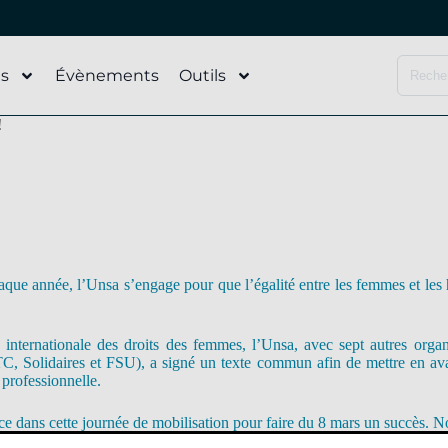
és
Évènements
Outils
!
ue année, l’Unsa s’engage pour que l’égalité entre les femmes et le
 internationale des droits des femmes, l’Unsa, avec sept autres orga
olidaires et FSU), a signé un texte commun afin de mettre en avant
 professionnelle.
ce dans cette journée de mobilisation pour faire du 8 mars un succès. N
ique, mais se poursuit tout au long de l’année, car pour nous, l’é