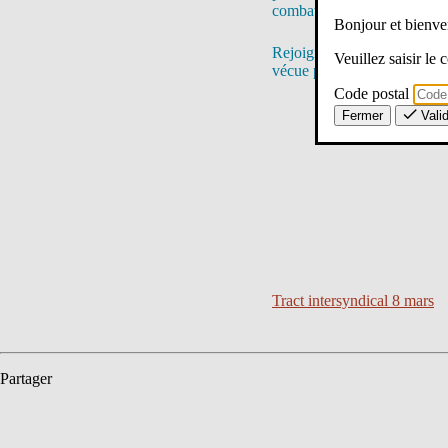
combat quotidien.
Bonjour et bien
Rejoignez-nous le 8 mars po
Veuillez saisir le
vécue par toutes et tous.
Code postal
Fermer
Vali
Tract intersyndical 8 mars
Partager