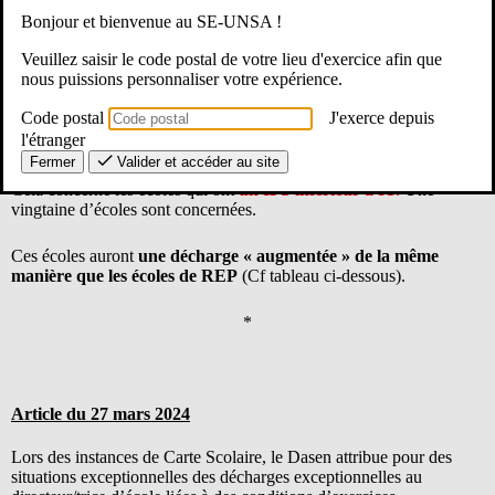
Bonjour et bienvenue au SE-UNSA !
Veuillez saisir le code postal de votre lieu d'exercice afin que
nous puissions personnaliser votre expérience.
Ajout du 3 juin 2024
Code postal
J'exerce depuis
Au groupe de travail sur la carte scolaire du 3 juin, la dsden a
l'étranger
annoncé des (petites) décharges de direction supplémentaires.
Fermer
Valider et accéder au site
Cela concerne les écoles qui ont
un IPS inférieur à 93
.
Une
vingtaine d’écoles sont concernées.
Ces écoles auront
une décharge « augmentée » de la même
manière que les écoles de REP
(Cf tableau ci-dessous).
*
Article du 27 mars 2024
Lors des instances de Carte Scolaire, le Dasen attribue pour des
situations exceptionnelles des décharges exceptionnelles au