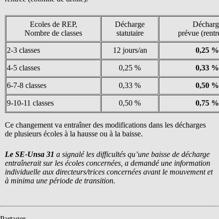
Ecoles de REP,
Décharge
Décharg
Nombre de classes
statutaire
prévue (rentr
2-3 classes
12 jours/an
0,25 %
4-5 classes
0,25 %
0,33 %
6-7-8 classes
0,33 %
0,50 %
9-10-11 classes
0,50 %
0,75 %
Ce changement va entraîner des modifications dans les décharges
de plusieurs écoles à la hausse ou à la baisse.
Le SE-Unsa 31
a signalé les difficultés qu’une baisse de décharge
entraînerait sur les écoles concernées, a demandé une information
individuelle aux directeurs/trices concernées avant le mouvement et
à minima une période de transition.
Partager