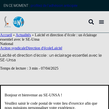
contenu
principal
EN CE MOMENT :
profitez de l’adhésion anticipée
Accueil
»
Actualités
»
Laïcité et direction d’école : un éclairage
essentiel avec le SE-Unsa
National
Action syndicale
Direction d'école
Laïcité
Laïcité et direction d’école : un éclairage essentiel avec le
SE-Unsa
Temps de lecture : 3 min -
07/04/2025
Dans le cadre de sa cinquième Semaine de la direction d’école, le
SE-Unsa a accueilli Marie-Laure Tirelle, déléguée nationale sur
Bonjour et bienvenue au SE-UNSA !
les questions de laïcité et secrétaire générale du Cnal*, pour un
webinaire enrichissant consacré au rôle des directeurs et
Veuillez saisir le code postal de votre lieu d'exercice afin que
directrices dans l’application concrète et la compréhension de ce
nous puissions personnaliser votre expérience.