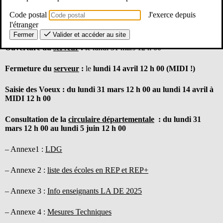
Le mouvement ? Quand ? Comment ?
Code postal
J'exerce depuis
l'étranger
Fermer
Valider et accéder au site
Ouverture du
serveur
:
le lundi 31 mars 12 h 00
Fermeture du
serveur
:
le
lundi 14 avril 12 h 00 (MIDI !)
Saisie des Voeux :
du
lundi 31 mars 12 h 00
au
lundi 14 avril à
MIDI 12 h 00
Consultation de la
circulaire départementale
:
du lundi 31
mars 12 h 00 au lundi 5 juin 12 h 00
– Annexe1 :
LDG
– Annexe 2 :
liste des écoles en REP et REP+
– Annexe 3 :
Info enseignants LA DE 2025
– Annexe 4 :
Mesures Techniques