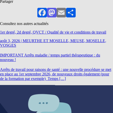
Partager
Facebook
Mastodon
Email
Partager
Consultez nos autres actualités
1er degré, 2d degré, QVCT / Qualité de vie et conditions de travail
août 3, 2026
|
MEURTHE ET MOSELLE, MEUSE, MOSELLE,
VOSGES
IMPORTANT Arrêts maladie / temps partiel thérapeutique : du
nouveau !
Arrêts de travail pour raisons de santé : une nouvelle procédure se met
en place au 1er septembre 2026, de nouveaux droits également (pour
de la formation par exemple) Temps […]