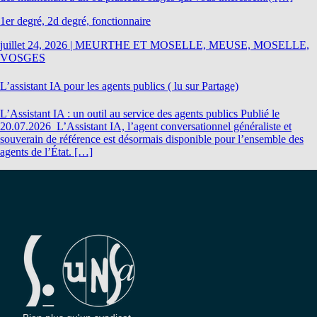
1er degré, 2d degré, fonctionnaire
juillet 24, 2026
|
MEURTHE ET MOSELLE, MEUSE, MOSELLE,
VOSGES
L’assistant IA pour les agents publics ( lu sur Partage)
L’Assistant IA : un outil au service des agents publics Publié le
20.07.2026 L’Assistant IA, l’agent conversationnel généraliste et
souverain de référence est désormais disponible pour l’ensemble des
agents de l’État. […]