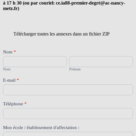
à 17 h 30 (ou par couriel: ce.ia88-premier-degré@ac-nancy-
metz.fr)
Télécharger toutes les annexes dans un fichier ZIP
Contact
Nom
*
88
Nom
Prénom
Nom
Prénom
E-mail
*
Téléphone
*
Mon école / établissement d'affectation :