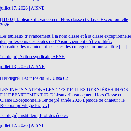
juillet 17, 2026
|
AISNE
[1D 02] Tableaux d’avancement Hors classe et Classe Exceptionnelle
2026
Les tableaux d’avancement à la hors-classe et à la classe exceptionnelle
des professeurs des écoles de l’Aisne viennent d’être publiés.
Consultez dès maintenant les listes des collègues promus au titre […]
1er degré, Action syndicale, AESH
juillet 13, 2026
|
AISNE
[1er degré] Les infos du SE-Unsa 02
LES INFOS NATIONALES C’EST ICI LES DERNIÈRES INFOS
DU DÉPARTEMENT 02 Tableaux d’avancement Hors Classe et
Classe Exceptionnelle 1er degré année 2026 Épisode de chaleur : le
Rectorat privilégie les […]
1er degré, instituteur, Prof des écoles
juillet 12, 2026
|
AISNE