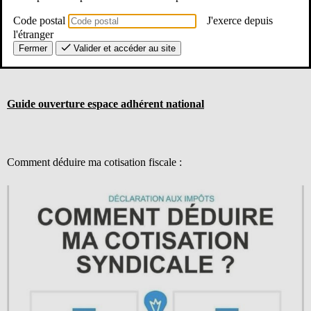
Si vous n’avez pas activé votre espace adhérent
, le
Code postal
J'exerce depuis
Guide_espace_ouverture(voir document ci-dessous) vous permettra
d’activer votre espace. Vous aurez besoin de votre numéro de
l'étranger
syndiqué.
Fermer
Valider et accéder au site
Guide ouverture espace adhérent national
Comment déduire ma cotisation fiscale :