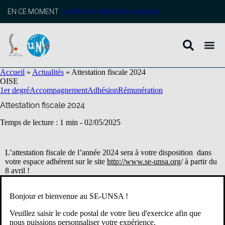
contenu
principal
EN CE MOMENT :
profitez de l’adhésion anticipée
Accueil
»
Actualités
»
Attestation fiscale 2024
OISE
1er degré
Accompagnement
Adhésion
Rémunération
Attestation fiscale 2024
Temps de lecture : 1 min -
02/05/2025
L’attestation fiscale de l’année 2024 sera à votre disposition dans
votre espace adhérent sur le site
http://www.se-unsa.org
/ à partir du
8 avril !
Si vous avez déjà activé votre espace adhérent
, une fois votre
Bonjour et bienvenue au SE-UNSA !
identifiant et mot de passe saisis, dans le sommaire de l’espace,
vous trouverez l’onglet «Éditer son attestation fiscale ».
Veuillez saisir le code postal de votre lieu d'exercice afin que
nous puissions personnaliser votre expérience.