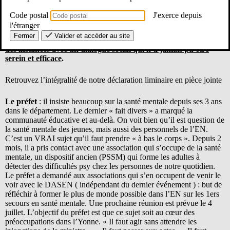
sur la sécurité pour les personnels de l’éducation national,
avons dénoncé l’expérimentation mise en place dans notre
Code postal
J'exerce depuis
académie pour l’enseignement du français dans le 2nd degré ou
l'étranger
encore
les difficultés liés aux relations avec le DASEN de
Fermer
Valider et accéder au site
l’Yonne, particulièrement compliquées cette année tout au long
des instances avec un dialogue social qui n’a jamais pu être
serein et efficace
.
Retrouvez l’intégralité de notre déclaration liminaire en pièce jointe
Le préfet
: il insiste beaucoup sur la santé mentale depuis ses 3 ans
dans le département. Le dernier « fait divers » a marqué la
communauté éducative et au-delà. On voit bien qu’il est question de
la santé mentale des jeunes, mais aussi des personnels de l’EN.
C’est un VRAI sujet qu’il faut prendre « à bas le corps ». Depuis 2
mois, il a pris contact avec une association qui s’occupe de la santé
mentale, un dispositif ancien (PSSM) qui forme les adultes à
détecter des difficultés psy chez les personnes de notre quotidien.
Le préfet a demandé aux associations qui s’en occupent de venir le
voir avec le DASEN ( indépendant du dernier événement ) : but de
réfléchir à former le plus de monde possible dans l’EN sur les 1ers
secours en santé mentale. Une prochaine réunion est prévue le 4
juillet. L’objectif du préfet est que ce sujet soit au cœur des
préoccupations dans l’Yonne. « Il faut agir sans attendre les