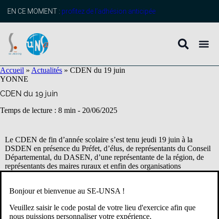
contenu
principal
EN CE MOMENT :
profitez de l’adhésion anticipée
Accueil
»
Actualités
»
CDEN du 19 juin
YONNE
CDEN du 19 juin
Temps de lecture : 8 min -
20/06/2025
Le CDEN de fin d’année scolaire s’est tenu jeudi 19 juin à la
DSDEN en présence du Préfet, d’élus, de représentants du Conseil
Départemental, du DASEN, d’une représentante de la région, de
représentants des maires ruraux et enfin des organisations
syndicales.
Bonjour et bienvenue au SE-UNSA !
En ouverture de ce CDEN, le SE UNSA est revenu sur différents
points, qui ont pu etre discutés tout au long de cette instance. Nous
Veuillez saisir le code postal de votre lieu d'exercice afin que
avons
dénoncé le manque de moyens humains, sommes revenus
nous puissions personnaliser votre expérience.