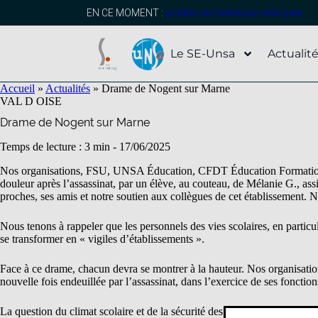
contenu
principal
EN CE MOMENT :
profitez de l’adhésion anticipée
Le SE-Unsa
Actualit
Accueil
»
Actualités
»
Drame de Nogent sur Marne
VAL D OISE
Drame de Nogent sur Marne
Temps de lecture : 3 min -
17/06/2025
Nos organisations, FSU, UNSA Éducation, CFDT Éducation Formation R
douleur après l’assassinat, par un élève, au couteau, de Mélanie G., a
proches, ses amis et notre soutien aux collègues de cet établissement
Nous tenons à rappeler que les personnels des vies scolaires, en particul
se transformer en « vigiles d’établissements ».
Face à ce drame, chacun devra se montrer à la hauteur. Nos organisation
nouvelle fois endeuillée par l’assassinat, dans l’exercice de ses fonctio
La question du climat scolaire et de la sécurité des écoles, des collège