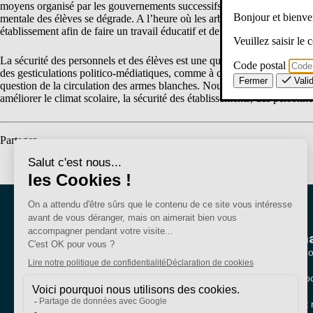
moyens organisé par les gouvernements successifs en terme de personnel
Bonjour et bien
mentale des élèves se dégrade. A l’heure où les arbitrages budgétaires 
établissement afin de faire un travail éducatif et de prévention efficace.
Veuillez saisir le
La sécurité des personnels et des élèves est une question complexe mais i
Code postal
des gesticulations politico-médiatiques, comme à chaque drame, à l’instar
Fermer
Vali
question de la circulation des armes blanches. Nous demandons à ce qu’u
améliorer le climat scolaire, la sécurité des établissements, des personne
Partager
Nous conna
Qui sommes-no
Nos sections lo
Bien plus qu'un
Partenariats et 
syndicat