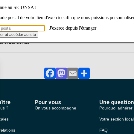
s a dégradé les conditions d’encadrement et de prise en charge des élè
venue au SE-UNSA !
pour 2026 doivent être rendus, nous réaffirmons l’urgence et l’impérati
 code postal de votre lieu d'exercice afin que nous puissions personnalise
ndispensable à traiter afin que nos collègues et les élèves puissent trav
J'exerce depuis l'étranger
 de l’annonce, tant de fois répétée, de l’installation de portiques à l’en
der et accéder au site
ne multilatérale, en présence de la ministre d’État, soit rapidement org
ls et des élèves.
Facebook
Mastodon
Email
Partager
ître
Pour vous
Une question
us ?
On vous accompagne
Pourquoi adhérer
cales
Votre section loca
relations
FAQ