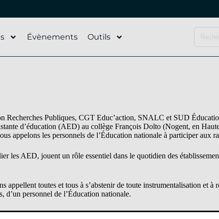
és
Évènements
Outils
echerches Publiques, CGT Educ’action, SNALC et SUD Éducation, tien
ssistante d’éducation (AED) au collège François Dolto (Nogent, en Haut
. Nous appelons les personnels de l’Éducation nationale à participer a
ier les AED, jouent un rôle essentiel dans le quotidien des établissement
s appellent toutes et tous à s’abstenir de toute instrumentalisation et 
ns, d’un personnel de l’Éducation nationale.
s, des lycées, des personnels et des élèves nécessite notamment, et en p