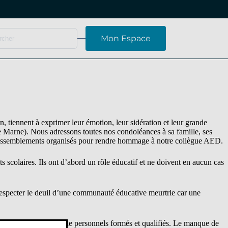
Mon Espace
nent à exprimer leur émotion, leur sidération et leur grande
e Marne). Nous adressons toutes nos condoléances à sa famille, ses
ux rassemblements organisés pour rendre hommage à notre collègue AED.
s scolaires. Ils ont d’abord un rôle éducatif et ne doivent en aucun cas
à respecter le deuil d’une communauté éducative meurtrie car une
remier lieu, davantage de personnels formés et qualifiés. Le manque de