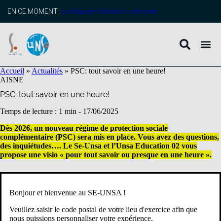
contenu
principal
EN CE MOMENT :
profitez de l’adhésion anticipée
Accueil
»
Actualités
»
PSC: tout savoir en une heure!
AISNE
PSC: tout savoir en une heure!
Temps de lecture : 1 min -
17/06/2025
Dès 2026, un nouveau régime de protection sociale
complémentaire (PSC) sera mis en place. Vous avez des questions,
des inquiétudes…. Le Se-Unsa et l’Unsa Education 02 vous
propose une visio « pour tout savoir ou presque en une heure ».
A partir du 1er avril 2026, le contrat groupe remplacera
Bonjour et bienvenue au SE-UNSA !
la participation forfaitaire de 15 euros.
Veuillez saisir le code postal de votre lieu d'exercice afin que
Combien cela va vous coûter ? Est-ce obligatoire ?
nous puissions personnaliser votre expérience.