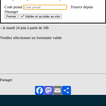
Code postal
J'exerce depuis
Inscrivez-vous à nos visios
l'étranger
Fermer
Valider et accéder au site
– le mardi 17 juin à partir de 18h
– le mardi 24 juin à partir de 18h
Veuillez sélectionner un formulaire valide
Partager
Facebook
Mastodon
Email
Partager