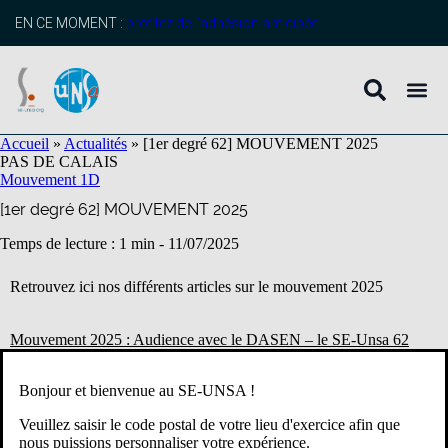
contenu
principal
EN CE MOMENT :
profitez de l’adhésion anticipée
Accueil
»
Actualités
»
[1er degré 62] MOUVEMENT 2025
PAS DE CALAIS
Mouvement 1D
[1er degré 62] MOUVEMENT 2025
Temps de lecture : 1 min -
11/07/2025
Retrouvez ici nos différents articles sur le mouvement 2025
Mouvement 2025 : Audience avec le DASEN – le SE-Unsa 62
reste mobilisé pour défendre vos droits
Bonjour et bienvenue au SE-UNSA !
Liste des directions vacantes pour le second temps
Veuillez saisir le code postal de votre lieu d'exercice afin que
Autres appels à candidature
nous puissions personnaliser votre expérience.