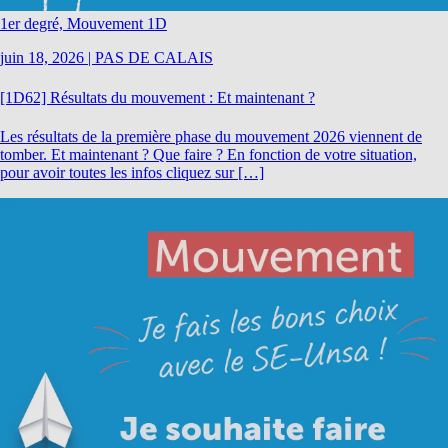
1er degré, Mouvement 1D
juin 18, 2026
|
PAS DE CALAIS
[1D62] Résultats du mouvement : Et maintenant ?
Les résultats de la première phase du mouvement 2026 viennent de
tomber. Et maintenant ? Que faire ? En fonction de votre situation,
pour avoir toutes les infos cliquez sur […]