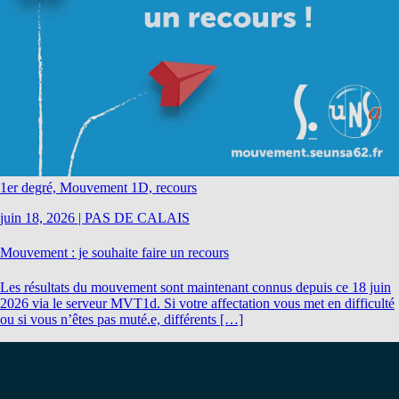
1er degré, Mouvement 1D, recours
juin 18, 2026
|
PAS DE CALAIS
Mouvement : je souhaite faire un recours
Les résultats du mouvement sont maintenant connus depuis ce 18 juin
2026 via le serveur MVT1d. Si votre affectation vous met en difficulté
ou si vous n’êtes pas muté.e, différents […]