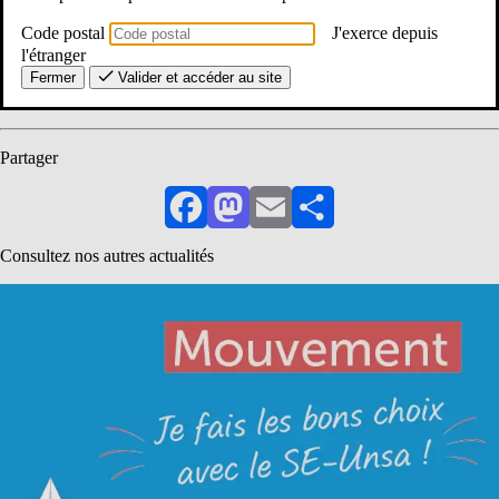
Mouvement : Je n’ai pas obtenu de poste ou le poste obtenu ne me
Code postal
J'exerce depuis
convient pas
l'étranger
Résultats du mouvement : Et maintenant ?
Fermer
Valider et accéder au site
Partager
Facebook
Mastodon
Email
Partager
Consultez nos autres actualités