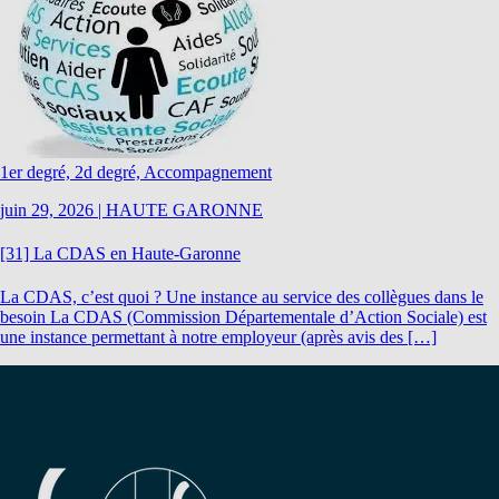
1er degré, 2d degré, Accompagnement
juin 29, 2026
|
HAUTE GARONNE
[31] La CDAS en Haute-Garonne
La CDAS, c’est quoi ? Une instance au service des collègues dans le
besoin La CDAS (Commission Départementale d’Action Sociale) est
une instance permettant à notre employeur (après avis des […]