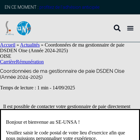
contenu
principal
EN CE MOMENT :
profitez de l’adhésion anticipée
Accueil
»
Actualités
»
Coordonnées de ma gestionnaire de paie
DSDEN Oise (Année 2024-2025)
OISE
Carrière
Rémunération
Coordonnées de ma gestionnaire de paie DSDEN Oise
(Année 2024-2025)
Temps de lecture : 1 min -
14/09/2025
Il est possible de contacter votre gestionnaire de paie directement
depuis votre messagerie personnelle sur IPROF ou bien en
envoyant un mail à la personne indiquée ci-dessous:
Bonjour et bienvenue au SE-UNSA !
Veuillez saisir le code postal de votre lieu d'exercice afin que
nous puissions personnaliser votre expérience.