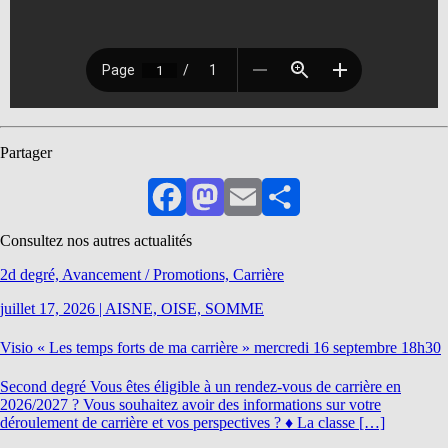
Partager
Facebook
Mastodon
Email
Partager
Consultez nos autres actualités
2d degré, Avancement / Promotions, Carrière
juillet 17, 2026
|
AISNE, OISE, SOMME
Visio « Les temps forts de ma carrière » mercredi 16 septembre 18h30
Second degré Vous êtes éligible à un rendez-vous de carrière en
2026/2027 ? Vous souhaitez avoir des informations sur votre
déroulement de carrière et vos perspectives ? ♦ La classe […]