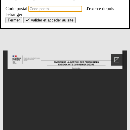
Document à télécharger ci-dessous en cliquant ci-dessous :
Code postal
J'exerce depuis
l'étranger
Fermer
Valider et accéder au site
30
23
59
10
Jours
Heures
Minutes
Secondes