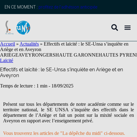
contenu
principal
EN CE MOMENT :
profitez de l’adhésion anticipée
Accueil
»
Actualités
»
Effectifs et laïcité : le SE-Unsa s’inquiète en
Ariège et en Aveyron
ARIEGE
AVEYRON
GERS
HAUTE GARONNE
HAUTES PYREN
Laïcité
Effectifs et laïcité : le SE-Unsa s’inquiète en Ariège et en
Aveyron
Temps de lecture : 1 min -
18/09/2025
Présent sur tous les départements de notre académie comme sur le
territoire national, le SE UNSA s’inquiète des effectifs dans le
département de l’Ariège et fait un point sur la mixité sociale en
Aveyron en rapport avec l’enseignement privé.
Vous trouverez les articles de "La dépêche du midi" ci-dessous.