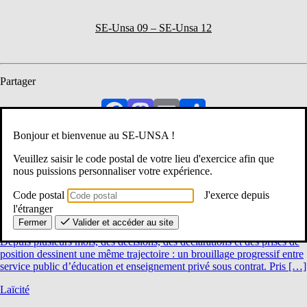
SE-Unsa 09 – SE-Unsa 12
Partager
Facebook
Mastodon
Email
Partager
Bonjour et bienvenue au SE-UNSA !
Consultez nos autres actualités
Veuillez saisir le code postal de votre lieu d'exercice afin que
1er degré, 2d degré, Laïcité
nous puissions personnaliser votre expérience.
février 13, 2026
|
AVEYRON
Code postal
J'exerce depuis
l'étranger
Public Privé : STOP au glissement !
Fermer
Valider et accéder au site
Depuis plusieurs mois, des décisions, des déclarations et des prises de
position dessinent une même trajectoire : un brouillage progressif entre
service public d’éducation et enseignement privé sous contrat. Pris […]
Laïcité