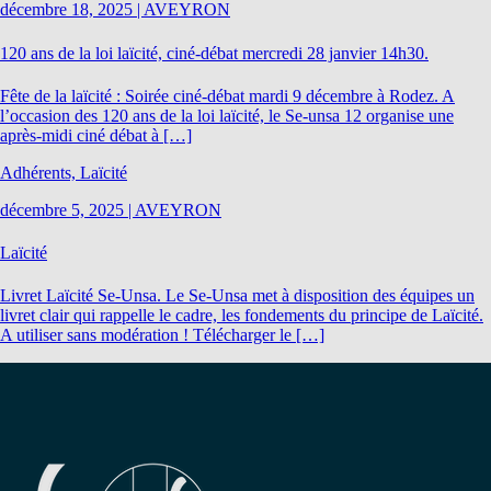
décembre 18, 2025
|
AVEYRON
120 ans de la loi laïcité, ciné-débat mercredi 28 janvier 14h30.
Fête de la laïcité : Soirée ciné-débat mardi 9 décembre à Rodez. A
l’occasion des 120 ans de la loi laïcité, le Se-unsa 12 organise une
après-midi ciné débat à […]
Adhérents, Laïcité
décembre 5, 2025
|
AVEYRON
Laïcité
Livret Laïcité Se-Unsa. Le Se-Unsa met à disposition des équipes un
livret clair qui rappelle le cadre, les fondements du principe de Laïcité.
A utiliser sans modération ! Télécharger le […]