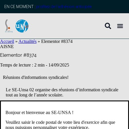
contenu
principal
EN CE MOMENT :
profitez de l’adhésion anticipée
Accueil
»
Actualités
»
Elementor #8374
AISNE
Elementor #8374
Temps de lecture : 2 min -
14/09/2025
Réunions d'informations syndicales!
Le SE-Unsa 02 organise des réunions d’information syndicale
tout au long de l’année scolaire.
Se rendre à une réunion syndicale est un droit, que l’on soit
syndiqué ou non, stagiaire ou titulaire.
Bonjour et bienvenue au SE-UNSA !
Veuillez saisir le code postal de votre lieu d'exercice afin que
DATE
LIEU
HORAIRES
nous puissions personnaliser votre expérience.