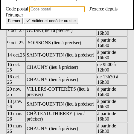
26 sept.
de 9h00 à
SAINT-QUENTIN (lieu à préciser)
25
12h00
Code postal
J'exerce depuis
l'étranger
26 sept.
de 13h30
SAINT-QUENTIN (lieu à préciser)
25
à16h30
Fermer
Valider et accéder au site
à partir de
7 oct. 25
GUISE ( lieu à préciser)
16h30
à partir de
9 oct. 25
SOISSONS (lieu à préciser)
16h30
à partir de
14 oct.25
SAINT-QUENTIN (lieu à préciser)
16h30
16 oct.
de 9h00 à
CHAUNY (lieu à préciser)
25
12h00
16 oct.
de 13h30 à
CHAUNY (lieu à préciser)
25
16h30
20 nov.
VILLERS-COTTERÊTS (lieu à
à partir de
25
préciser)
16h30
13 janv.
à partir de
SAINT-QUENTIN (lieu à préciser)
26
16h30
10 mars
CHÂTEAU-THIERRY (lieu à
à partir de
26
préciser)
16h30
19 mars
à partir de
CHAUNY (lieu à préciser)
26
16h30