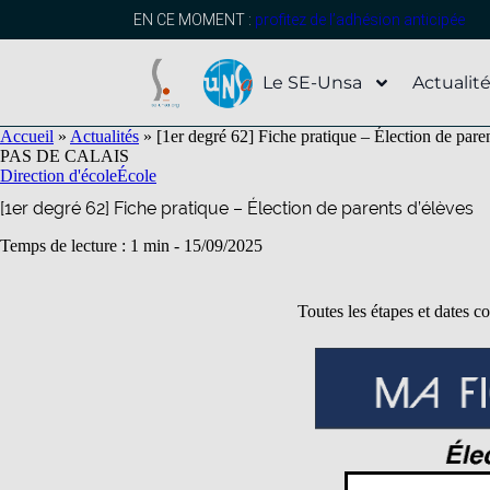
contenu
principal
EN CE MOMENT :
profitez de l’adhésion anticipée
Le SE-Unsa
Actualit
Accueil
»
Actualités
»
[1er degré 62] Fiche pratique – Élection de pare
PAS DE CALAIS
Direction d'école
École
[1er degré 62] Fiche pratique – Élection de parents d’élèves
Temps de lecture : 1 min -
15/09/2025
Toutes les étapes et dates co