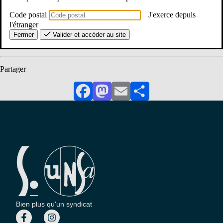
Dans le mail de confirmation d’inscription …
Code postal
J'exerce depuis
l'étranger
Nos formations 2025-2026
Fermer
Valider et accéder au site
Partager
Facebook
Mastodon
Email
Partager
Bien plus qu'un syndicat