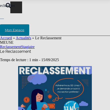
echercher
Mon Espace
Accueil
»
Actualités
»
Le Reclassement
MEUSE
Reclassement
Stagiaire
Le Reclassement
Temps de lecture : 1 min -
15/09/2025