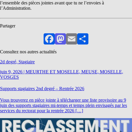
l’ensemble des pièces jointes avant que tu ne l’envoies à
l’Administration.
Partager
Facebook
Mastodon
Email
Partager
Consultez nos autres actualités
2d degré, Stagiaire
juin 9, 2026
|
MEURTHE ET MOSELLE, MEUSE, MOSELLE,
VOSGES
Supports stagiaires 2nd degré – Rentrée 2026
Vous trouverez en pièce jointe à télécharger une liste provisoire au 9
juin des supports stagiaires mi-temps et temps plein envisagés par les
services du rectorat pour la rentrée 2026 […]