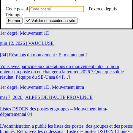
Code postal
J'exerce depuis
l'étranger
Facebook
Mastodon
Email
Partager
Fermer
Valider et accéder au site
Consultez nos autres actualités
1er degré, Mouvement 1D
juin 12, 2026
|
VAUCLUSE
[84] Résultats du mouvement : Et maintenant ?
Vous avez participé aux opérations du mouvement intra 1d pour
obtenir un poste ou en changer à la rentrée 2026 ? Quel que soit le
résultat, l’équipe du SE-Unsa 84 […]
1er degré, Mouvement 1D, Mouvement intra
mai 7, 2026
|
ALPES DE HAUTE PROVENCE
Listes DSDEN des postes et groupes – Mouvement intra-
départemental 04
L’administration a publié les listes des postes, des groupes et des postes
bloqués. Retrouvez-les ci-dessous : Liste des postes DSDEN Cliquez