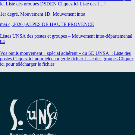
ici Liste des groupes DSDEN Cliquez ici Liste des […]
1er degré, Mouvement 1D, Mouvement intra
mai 4, 2026
|
ALPES DE HAUTE PROVENCE
Listes UNSA des postes et groupes – Mouvement intra-départemental
04
Vos outils mouvement « spécial adhérent » du SE-UNSA : Liste des
postes Cliquez ici pour télécharger le fichier Liste des groupes Cliquez
ici pour télécharger le fichier
Bien plus qu'un syndicat