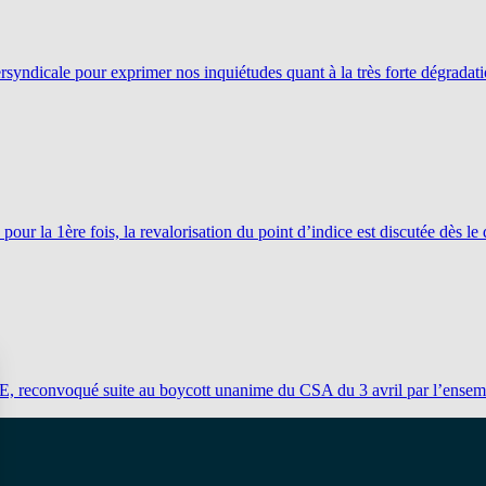
tersyndicale pour exprimer nos inquiétudes quant à la très forte dégrad
pour la 1ère fois, la revalorisation du point d’indice est discutée dès l
AEFE, reconvoqué suite au boycott unanime du CSA du 3 avril par l’en