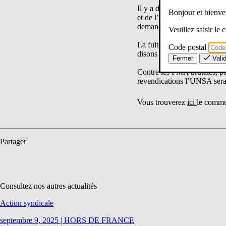
Il y a d’un côté les personn
Bonjour et bien
et de l’autre les sans grade
demande de revalorisation et
Veuillez saisir le
La fuite en avant dans le to
Code postal
disons stop à cette course v
Fermer
Vali
Contre les FMA brutales, po
revendications l’UNSA sera 
Vous trouverez
ici
le commun
Partager
Consultez nos autres actualités
Action syndicale
septembre 9, 2025
|
HORS DE FRANCE