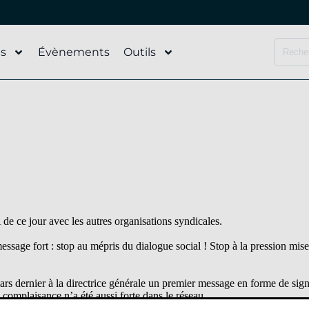
és
Évènements
Outils
 ce jour avec les autres organisations syndicales.
sage fort : stop au mépris du dialogue social ! Stop à la pression mise 
rs dernier à la directrice générale un premier message en forme de sign
complaisance n’a été aussi forte dans le réseau.