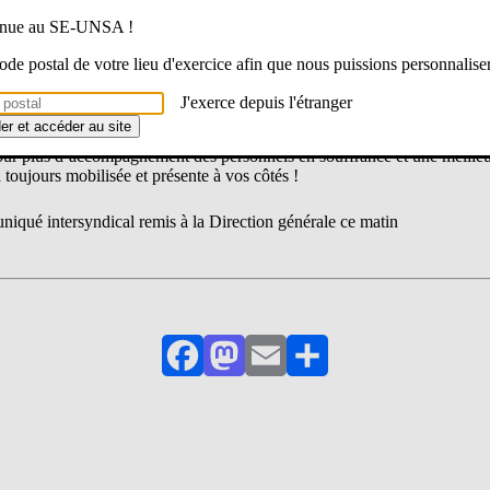
els protégés qui peuvent prendre toutes les largesses avec l’éthique de
venue au SE-UNSA !
s de l’enseignement et de l’éducation qui, eux, sont marginalisés et trop
 de considération professionnelle est pourtant criante.
 code postal de votre lieu d'exercice afin que nous puissions personnalise
ujours plus de privatisation de nos moyens se poursuit ! L’opérateur pub
J'exerce depuis l'étranger
ers l’abîme !
der et accéder au site
ur plus d’accompagnement des personnels en souffrance et une meilleu
toujours mobilisée et présente à vos côtés !
iqué intersyndical remis à la Direction générale ce matin
Facebook
Mastodon
Email
Partager