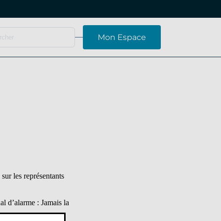
Mon Espace
sur les représentants
al d’alarme : Jamais la