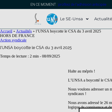
contenu
principal
EN CE MOMENT :
profitez de l’adhésion anticipée
Le SE-Unsa
Actualit
Accueil
»
Actualités
»
l’UNSA boycotte le CSA du 3 avril 2025
HORS DE FRANCE
Action syndicale
l’UNSA boycotte le CSA du 3 avril 2025
Temps de lecture : 2 min -
08/09/2025
Halte au mépris !
L’UNSA a boycotté le CSA de
Nous voulons adresser un mes
syndicaux !
Nous avons adressé le 26 ma
logique de connivence et de 