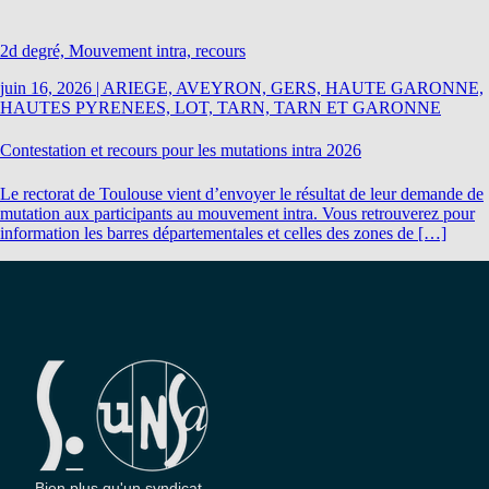
2d degré, Mouvement intra, recours
juin 16, 2026
|
ARIEGE, AVEYRON, GERS, HAUTE GARONNE,
HAUTES PYRENEES, LOT, TARN, TARN ET GARONNE
Contestation et recours pour les mutations intra 2026
Le rectorat de Toulouse vient d’envoyer le résultat de leur demande de
mutation aux participants au mouvement intra. Vous retrouverez pour
information les barres départementales et celles des zones de […]
Bien plus qu'un syndicat