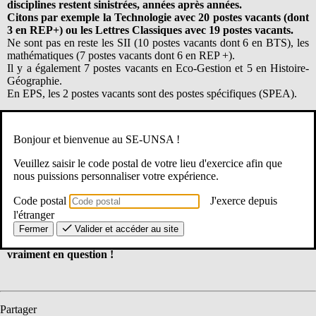
disciplines restent sinistrées, années après années.
Citons par exemple la Technologie avec 20 postes vacants (dont
3 en REP+) ou les Lettres Classiques avec 19 postes vacants.
Ne sont pas en reste les SII (10 postes vacants dont 6 en BTS), les
mathématiques (7 postes vacants dont 6 en REP +).
Il y a également 7 postes vacants en Eco-Gestion et 5 en Histoire-
Géographie.
En EPS, les 2 postes vacants sont des postes spécifiques (SPEA).
Quant aux postes en Lycées Professionnels (PLP), il y en a
quasiment une centaine !
Certains sont vacants depuis de longues
Bonjour et bienvenue au SE-UNSA !
années, de quoi alimenter un vivier de collègues contractuels (par
exemple chez les conducteurs routiers). Certains départements
Veuillez saisir le code postal de votre lieu d'exercice afin que
semblent aussi plus attractifs que d’autres…
nous puissions personnaliser votre expérience.
Code postal
J'exerce depuis
A noter
:
une quinzaine de postes vacants sont des postes
l'étranger
spécifiques pour les collèges et lycées, le double en lycées pro
(une trentaine donc !) ! Ajoutons qu’une dizaine de ces postes
Fermer
Valider et accéder au site
non occupés sont en REP+ : la politique académique est
vraiment en question !
Partager