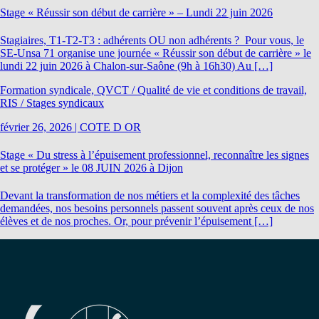
Stage « Réussir son début de carrière » – Lundi 22 juin 2026
Stagiaires, T1-T2-T3 : adhérents OU non adhérents ? Pour vous, le
SE-Unsa 71 organise une journée « Réussir son début de carrière » le
lundi 22 juin 2026 à Chalon-sur-Saône (9h à 16h30) Au […]
Formation syndicale, QVCT / Qualité de vie et conditions de travail,
RIS / Stages syndicaux
février 26, 2026
|
COTE D OR
Stage « Du stress à l’épuisement professionnel, reconnaître les signes
et se protéger » le 08 JUIN 2026 à Dijon
Devant la transformation de nos métiers et la complexité des tâches
demandées, nos besoins personnels passent souvent après ceux de nos
élèves et de nos proches. Or, pour prévenir l’épuisement […]