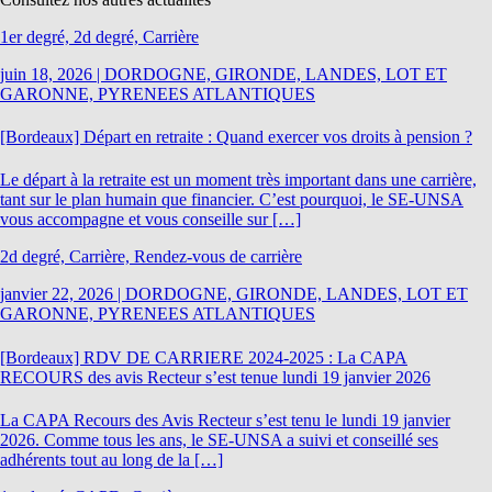
1er degré, 2d degré, Carrière
juin 18, 2026
|
DORDOGNE, GIRONDE, LANDES, LOT ET
GARONNE, PYRENEES ATLANTIQUES
[Bordeaux] Départ en retraite : Quand exercer vos droits à pension ?
Le départ à la retraite est un moment très important dans une carrière,
tant sur le plan humain que financier. C’est pourquoi, le SE-UNSA
vous accompagne et vous conseille sur […]
2d degré, Carrière, Rendez-vous de carrière
janvier 22, 2026
|
DORDOGNE, GIRONDE, LANDES, LOT ET
GARONNE, PYRENEES ATLANTIQUES
[Bordeaux] RDV DE CARRIERE 2024-2025 : La CAPA
RECOURS des avis Recteur s’est tenue lundi 19 janvier 2026
La CAPA Recours des Avis Recteur s’est tenu le lundi 19 janvier
2026. Comme tous les ans, le SE-UNSA a suivi et conseillé ses
adhérents tout au long de la […]