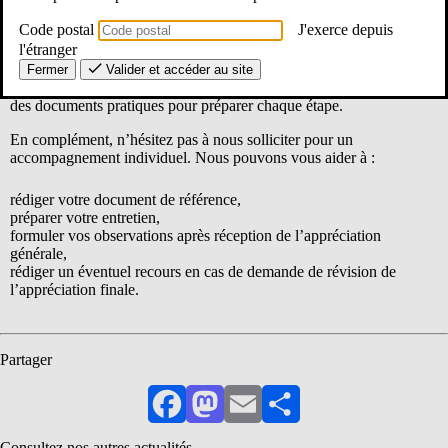
Pour vous accompagner, le SE-Unsa 64 met à disposition des
Code postal
J'exerce depuis
adhérents, dans leur
espace réservé
:
l'étranger
Fermer
Valider et accéder au site
une vidéo de présentation du rendez-vous de carrière,
des documents pratiques pour préparer chaque étape.
En complément, n’hésitez pas à nous solliciter pour un
accompagnement individuel. Nous pouvons vous aider à :
rédiger votre document de référence,
préparer votre entretien,
formuler vos observations après réception de l’appréciation
générale,
rédiger un éventuel recours en cas de demande de révision de
l’appréciation finale.
Partager
Facebook
Mastodon
Email
Partager
Consultez nos autres actualités