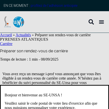
contenu
principal
EN CE MOMENT :
profitez de l’adhésion anticipée
Accueil
»
Actualités
»
Préparer son rendez-vous de carrière
PYRENEES ATLANTIQUES
Carrière
Préparer son rendez-vous de carrière
Temps de lecture : 1 min -
08/09/2025
Vous avez reçu un message i-prof vous annonçant que vous êtes
éligible à un rendez-vous de carrière cette année. N’hésitez pas à
bénéficier du suivi personnalisé du SE-Unsa pour vous
accompagner dans votre évaluation.
Bonjour et bienvenue au SE-UNSA !
Vous pouvez vérifier si vous êtes concerné·e par un rendez-vous de
Veuillez saisir le code postal de votre lieu d'exercice afin que
carrière
ICI
.
nous puissions personnaliser votre expérience.