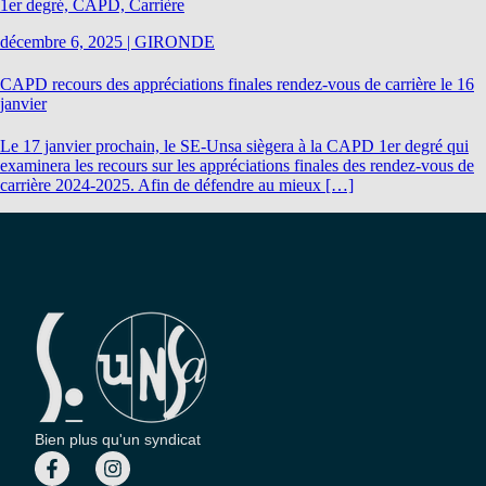
1er degré, CAPD, Carrière
décembre 6, 2025
|
GIRONDE
CAPD recours des appréciations finales rendez-vous de carrière le 16
janvier
Le 17 janvier prochain, le SE-Unsa siègera à la CAPD 1er degré qui
examinera les recours sur les appréciations finales des rendez-vous de
carrière 2024-2025. Afin de défendre au mieux […]
Bien plus qu'un syndicat